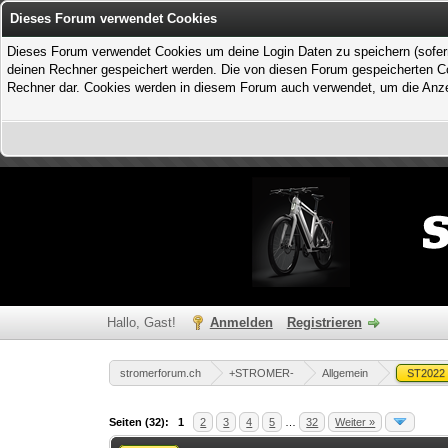
Dieses Forum verwendet Cookies
Dieses Forum verwendet Cookies um deine Login Daten zu speichern (sofern Du
deinen Rechner gespeichert werden. Die von diesen Forum gespeicherten Coo
Rechner dar. Cookies werden in diesem Forum auch verwendet, um die Anzei
Hallo, Gast!
Anmelden
Registrieren
stromerforum.ch
+STROMER-
Allgemein
ST2022
1 Bewertung(en) - 1 im Durchschnitt
1
2
3
4
5
Seiten (32):
1
2
3
4
5
…
32
Weiter »