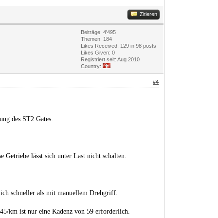
Zitieren
Beiträge: 4'495
Themen: 184
Likes Received:
129
in 98 posts
Likes Given: 0
Registriert seit: Aug 2010
Country:
#4
tung des ST2 Gates.
Getriebe lässt sich unter Last nicht schalten.
lich schneller als mit manuellem Drehgriff.
45/km ist nur eine Kadenz von 59 erforderlich.