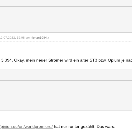
: 12.07.2022, 15:08 von
florian1984
.)
094. Okay, mein neuer Stromer wird ein alter ST3 bzw. Opium je nach
//pinion.eu/en/worldpremiere/
hat nur runter gezählt. Das wars.