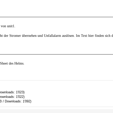
 von unit1.
ht der Stromer übernehen und Unfallalarm auslösen. Im Text hier finden sich d
 Sheet des Helms.
Downloads: 1'023)
Downloads: 1'022)
B / Downloads: 1'092)