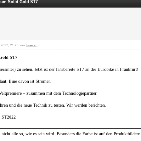
zum Solid Gold ST7
07.2022, 21:25 von
bluecat
.)
 Gold ST7
inter) zu sehen. Jetzt ist der fahrbereite ST7 an der Eurobike in Frankfurt!
lant. Eine davon ist Stromer.
Weltpremiere – zusammen mit dem Technologiepartner.
ren und die neue Technik zu testen. Wir
werden berichten.
e: ST2022
nicht alle so, wie es sein wird. Besonders die Farbe ist auf den Produktbildern 