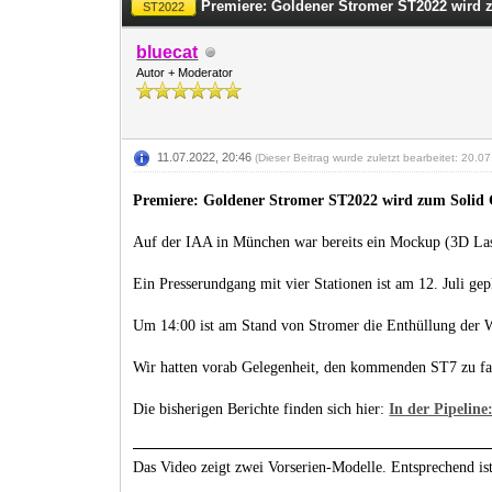
Premiere: Goldener Stromer ST2022 wird 
ST2022
bluecat
Autor + Moderator
11.07.2022, 20:46
(Dieser Beitrag wurde zuletzt bearbeitet: 20.
Premiere: Goldener Stromer ST2022 wird zum Solid
Auf der IAA in München war bereits ein Mockup (3D Lasers
Ein Presserundgang mit vier Stationen ist am 12. Juli gep
Um 14:00 ist am Stand von Stromer die Enthüllung der 
Wir hatten vorab Gelegenheit, den kommenden ST7 zu fah
Die bisherigen Berichte finden sich hier:
In der Pipelin
Das Video zeigt zwei Vorserien-Modelle. Entsprechend ist 