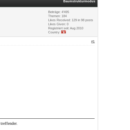
Baumstrukturmodus
Beiträge: 4'495
Themen: 184
Likes Received:
129
in 98 posts
Likes Given: 0
Registriert seit: Aug 2010
Country:
#1
treffender.