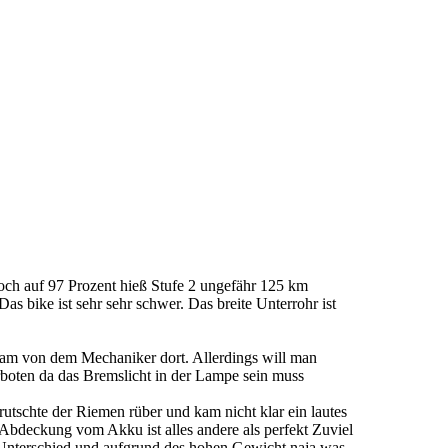
noch auf 97 Prozent hieß Stufe 2 ungefähr 125 km
as bike ist sehr sehr schwer. Das breite Unterrohr ist
kam von dem Mechaniker dort. Allerdings will man
erboten da das Bremslicht in der Lampe sein muss
rutschte der Riemen rüber und kam nicht klar ein lautes
 Abdeckung vom Akku ist alles andere als perfekt Zuviel
l Unterschied und aufgrund des hohen Gewicht naja was