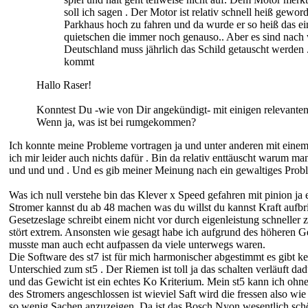
soll ich sagen . Der Motor ist relativ schnell heiß gewor
Parkhaus hoch zu fahren und da wurde er so heiß das ei
quietschen die immer noch genauso.. Aber es sind nach 
Deutschland muss jährlich das Schild getauscht werden 
kommt
Hallo Raser!
Konntest Du -wie von Dir angekündigt- mit einigen relevante
Wenn ja, was ist bei rumgekommen?
Ich konnte meine Probleme vortragen ja und unter anderen mit einem
ich mir leider auch nichts dafür . Bin da relativ enttäuscht warum m
und und und . Und es gib meiner Meinung nach ein gewaltiges Prob
Was ich null verstehe bin das Klever x Speed gefahren mit pinion ja
Stromer kannst du ab 48 machen was du willst du kannst Kraft aufbri
Gesetzeslage schreibt einem nicht vor durch eigenleistung schneller
stört extrem. Ansonsten wie gesagt habe ich aufgrund des höheren 
musste man auch echt aufpassen da viele unterwegs waren.
Die Software des st7 ist für mich harmonischer abgestimmt es gibt 
Unterschied zum st5 . Der Riemen ist toll ja das schalten verläuft d
und das Gewicht ist ein echtes Ko Kriterium. Mein st5 kann ich ohn
des Stromers angeschlossen ist wieviel Saft wird die fressen also wi
so wenig Sachen anzuzeigen. Da ist das Bosch Nyon wesentlich schö