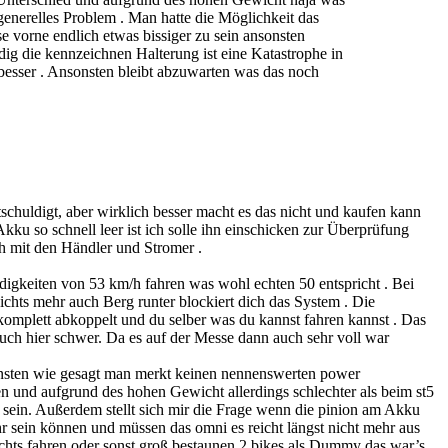
n generelles Problem . Man hatte die Möglichkeit das
 vorne endlich etwas bissiger zu sein ansonsten
ig die kennzeichnen Halterung ist eine Katastrophe in
besser . Ansonsten bleibt abzuwarten was das noch
chuldigt, aber wirklich besser macht es das nicht und kaufen kann
kku so schnell leer ist ich solle ihn einschicken zur Überprüfung
 mit den Händler und Stromer .
ndigkeiten von 53 km/h fahren was wohl echten 50 entspricht . Bei
chts mehr auch Berg runter blockiert dich das System . Die
 komplett abkoppelt und du selber was du kannst fahren kannst . Das
ch hier schwer. Da es auf der Messe dann auch sehr voll war
nsonsten wie gesagt man merkt keinen nennenswerten power
gen und aufgrund des hohen Gewicht allerdings schlechter als beim st5
 sein. Außerdem stellt sich mir die Frage wenn die pinion am Akku
ehr sein können und müssen das omni es reicht längst nicht mehr aus
hts fahren oder sonst groß bestaunen 2 bikes als Dummy das war’s .