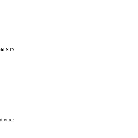
old ST7
t wird: