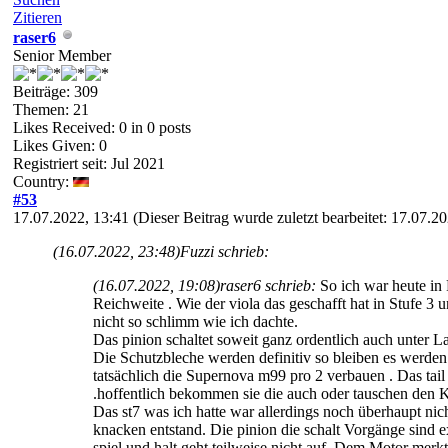
Zitieren
raser6
Senior Member
Beiträge: 309
Themen: 21
Likes Received:
0
in 0 posts
Likes Given: 0
Registriert seit: Jul 2021
Country:
#53
17.07.2022, 13:41
(Dieser Beitrag wurde zuletzt bearbeitet: 17.07.
(16.07.2022, 23:48)
Fuzzi schrieb:
(16.07.2022, 19:08)
raser6 schrieb:
So ich war heute in
Reichweite . Wie der viola das geschafft hat in Stufe 3 
nicht so schlimm wie ich dachte.
Das pinion schaltet soweit ganz ordentlich auch unter L
Die Schutzbleche werden definitiv so bleiben es werde
tatsächlich die Supernova m99 pro 2 verbauen . Das tail
.hoffentlich bekommen sie die auch oder tauschen den 
Das st7 was ich hatte war allerdings noch überhaupt nic
knacken entstand. Die pinion die schalt Vorgänge sind e
spiel und halt geht teilweise nicht auf. Dem Motor mer