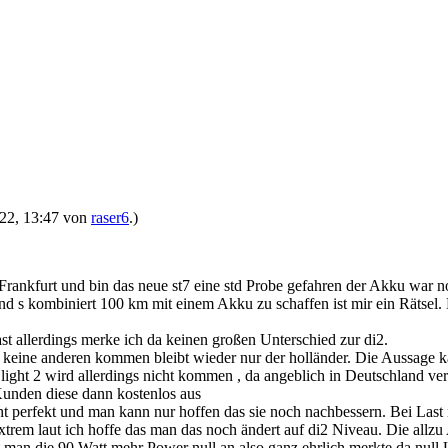
2022, 13:47 von
raser6
.)
 Frankfurt und bin das neue st7 eine std Probe gefahren der Akku war 
und s kombiniert 100 km mit einem Akku zu schaffen ist mir ein Rätsel. D
ast allerdings merke ich da keinen großen Unterschied zur di2.
n keine anderen kommen bleibt wieder nur der holländer. Die Aussage 
 light 2 wird allerdings nicht kommen , da angeblich in Deutschland v
Kunden diese dann kostenlos aus
ht perfekt und man kann nur hoffen das sie noch nachbessern. Bei Last 
xtrem laut ich hoffe das man das noch ändert auf di2 Niveau. Die allzu
kt man die 90 Watt mehr Power null an also ganz ehrlich merkte da nul