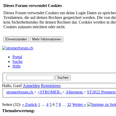
Dieses Forum verwendet Cookies
Dieses Forum verwendet Cookies um deine Login Daten zu speichern (s
Textdateien, die auf deinen Rechner gespeichert werden. Die von di
kein Sicherheitsrisiko für deinen Rechner dar. Cookies werden in d
Cookies zulassen möchtest oder nicht.
Portal
Suche
Hilfe
Hallo, Gast!
Anmelden
Registrieren
stromerforum.ch
>
+STROMER-
>
Allgemein
>
ST2022
Premiere
Seiten (32):
« Zurück
1
…
4
5
6
7
8
…
32
Weiter »
Themabewertung: