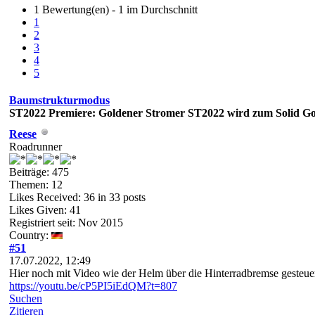
1 Bewertung(en) - 1 im Durchschnitt
1
2
3
4
5
Baumstrukturmodus
ST2022
Premiere: Goldener Stromer ST2022 wird zum Solid G
Reese
Roadrunner
Beiträge: 475
Themen: 12
Likes Received:
36
in 33 posts
Likes Given: 41
Registriert seit: Nov 2015
Country:
#51
17.07.2022, 12:49
Hier noch mit Video wie der Helm über die Hinterradbremse gesteuer
https://youtu.be/cP5PI5iEdQM?t=807
Suchen
Zitieren