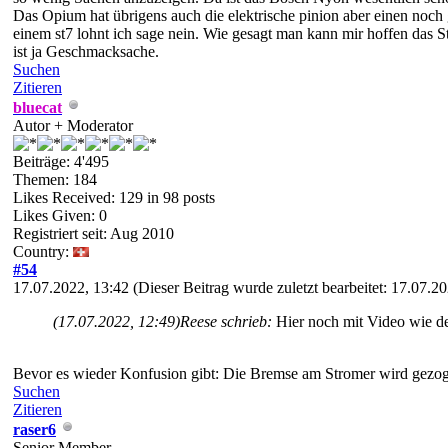
Das Opium hat übrigens auch die elektrische pinion aber einen noch 
einem st7 lohnt ich sage nein. Wie gesagt man kann mir hoffen das St
ist ja Geschmacksache.
Suchen
Zitieren
bluecat
Autor + Moderator
Beiträge: 4'495
Themen: 184
Likes Received:
129
in 98 posts
Likes Given: 0
Registriert seit: Aug 2010
Country:
#54
17.07.2022, 13:42
(Dieser Beitrag wurde zuletzt bearbeitet: 17.07.
(17.07.2022, 12:49)
Reese schrieb:
Hier noch mit Video wie de
Bevor es wieder Konfusion gibt: Die Bremse am Stromer wird gezogen
Suchen
Zitieren
raser6
Senior Member