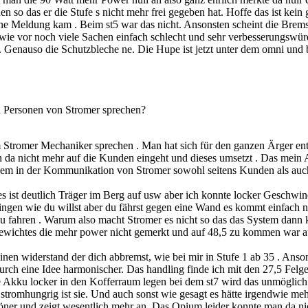
den so das er die Stufe s nicht mehr frei gegeben hat. Hoffe das ist kei
ne Meldung kam . Beim st5 war das nicht. Ansonsten scheint die Bremse
wie vor noch viele Sachen einfach schlecht und sehr verbesserungswürd
. Genauso die Schutzbleche ne. Die Hupe ist jetzt unter dem omni und 
n Personen von Stromer sprechen?
 Stromer Mechaniker sprechen . Man hat sich für den ganzen Ärger ents
an da nicht mehr auf die Kunden eingeht und dieses umsetzt . Das mein A
lem in der Kommunikation von Stromer sowohl seitens Kunden als auch
 es ist deutlich Träger im Berg auf usw aber ich konnte locker Geschwi
ngen wie du willst aber du fährst gegen eine Wand es kommt einfach ni
 zu fahren . Warum also macht Stromer es nicht so das das System dann
Gewichtes die mehr power nicht gemerkt und auf 48,5 zu kommen war au
keinen widerstand der dich abbremst, wie bei mir in Stufe 1 ab 35 . A
adurch eine Idee harmonischer. Das handling finde ich mit den 27,5 Fel
e Akku locker in den Kofferraum legen bei dem st7 wird das unmöglich
e stromhungrig ist sie. Und auch sonst wie gesagt es hätte irgendwie m
ner und zeigt wesentlich mehr an. Das Opium leider konnte man da nic