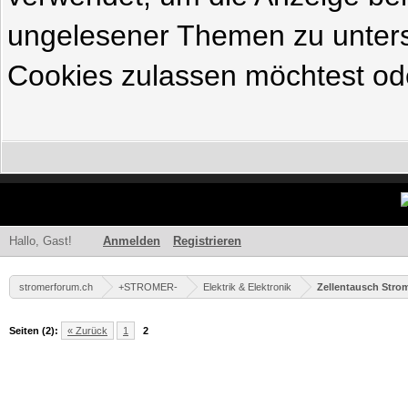
ungelesener Themen zu untersc
Cookies zulassen möchtest ode
Hallo, Gast!
Anmelden
Registrieren
stromerforum.ch
+STROMER-
Elektrik & Elektronik
Zellentausch Stro
Seiten (2):
« Zurück
1
2