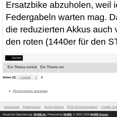
Ersatzbike abzuholen, weil 
Federgabeln warten mag. Da
die reduzierten Akkus auch 
den roten (1440er für den ST
Suchen
«
Ein Thema zurück
|
Ein Thema vor
»
Seiten (2):
« Zurück
1
2
Druckversion anzeigen
Impressum
Datenschutz
Archiv-Modus
RSS-Synchronisation
Cookie Zus
Deutsche Übersetzung:
MyBB.de
, Powered by
MyBB
, © 2002-2026
MyBB Group
.