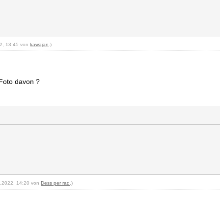
22, 13:45 von
kawajan
.)
 Foto davon ?
08.2022, 14:20 von
Dess per rad
.)