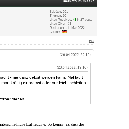
Baumstrukturmodus
Beiträge: 291
Themen: 10
Likes Received:
48
in 27 posts
Likes Given: 35
Registriert seit: Mar 2022
Country:
#11
(26.04.2022, 22:15)
(23.04.2022, 19:10)
ht - nie ganz gelöst werden kann. Mal läuft
man kräftig einbremst oder nur leicht schleifen
körper dienen.
 unterschiedliche Luftfeuchte. So kommt es, dass die