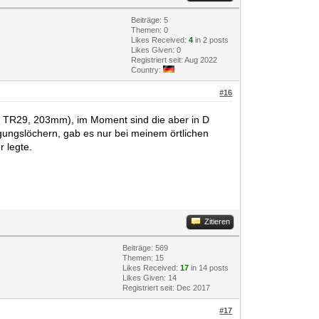
Beiträge: 5
Themen: 0
Likes Received:
4
in 2 posts
Likes Given: 0
Registriert seit: Aug 2022
Country:
#16
TRP TR29, 203mm), im Moment sind die aber in D
igungslöchern, gab es nur bei meinem örtlichen
r legte.
Zitieren
Beiträge: 569
Themen: 15
Likes Received:
17
in 14 posts
Likes Given: 14
Registriert seit: Dec 2017
#17