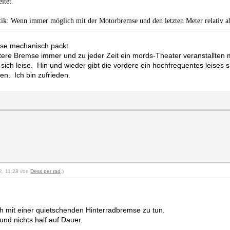
itet.
ktik: Wenn immer möglich mit der Motorbremse und den letzten Meter relativ 
mse mechanisch packt.
ntere Bremse immer und zu jeder Zeit ein mords-Theater veranstallten 
ich leise. Hin und wieder gibt die vordere ein hochfrequentes leises s
en. Ich bin zufrieden.
22, 11:28 von
Dess per rad
.)
ch mit einer quietschenden Hinterradbremse zu tun.
nd nichts half auf Dauer.