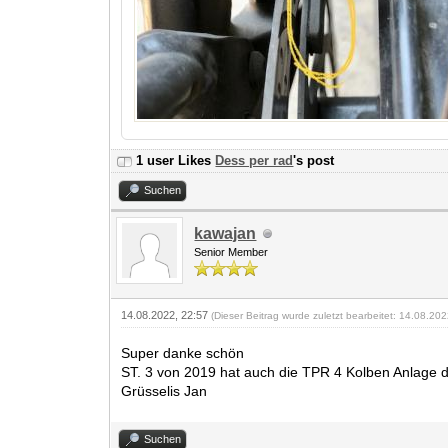
1 user Likes
Dess per rad
's post
Suchen
kawajan
Senior Member
14.08.2022, 22:57
(Dieser Beitrag wurde zuletzt bearbeitet: 14.08.20
Super danke schön
ST. 3 von 2019 hat auch die TPR 4 Kolben Anlage d
Grüsselis Jan
Suchen