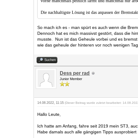
vorne manchmals peinlich lärmt und manchmal nur arbe
Die nachhaltigste Lösung ist das anpassen der Bremsta
So mach ich es - man spürt es auch wenn die Bre
Dennoch hat es mich massivst gestört, dass die hi
musste. Nun ist das Geheule vorbei und es bremst s
wie das geheule der hinteren vor noch wenigen Tag
Suchen
Dess per rad
Junior Member
14.08.2022, 11:15
(Dieser Beitrag wurde zuletzt bearbeitet: 14.08.20
Hallo Leute,
Ich hatte am Anfang, fahre seit 2019 mein ST3, au
Habe damals auch alle gängigen Tipps ausprobiert u