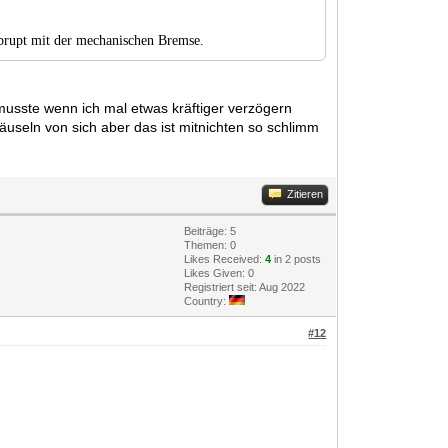
abrupt mit der mechanischen Bremse.
musste wenn ich mal etwas kräftiger verzögern
äuseln von sich aber das ist mitnichten so schlimm
Zitieren
Beiträge: 5
Themen: 0
Likes Received:
4
in 2 posts
Likes Given: 0
Registriert seit: Aug 2022
Country:
#12