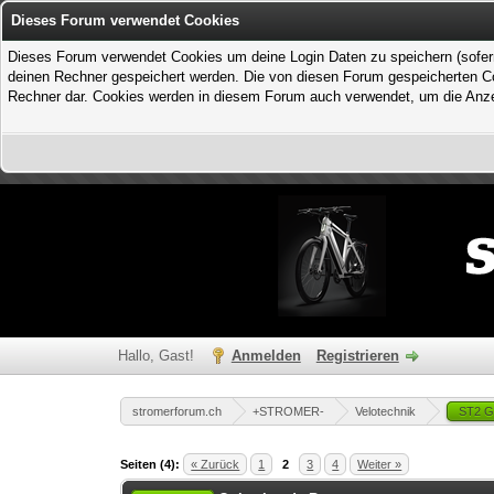
Dieses Forum verwendet Cookies
Dieses Forum verwendet Cookies um deine Login Daten zu speichern (sofern Du
deinen Rechner gespeichert werden. Die von diesen Forum gespeicherten Coo
Rechner dar. Cookies werden in diesem Forum auch verwendet, um die Anzei
Hallo, Gast!
Anmelden
Registrieren
stromerforum.ch
+STROMER-
Velotechnik
ST2 G
1 Bewertung(en) - 2 im Durchschnitt
1
2
3
4
5
Seiten (4):
« Zurück
1
2
3
4
Weiter »