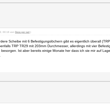
22, 00:16 von
Dess per rad
.)
rdere Scheibe mit 6 Befestigungslöchern gibt es eigentlich überall (
 ebenfalls TRP TR29 mit 203mm Durchmesser, allerdings mit vier Befest
besorgen. Ist aber bereits einige Monate her dass ich sie mir auf Lage
.