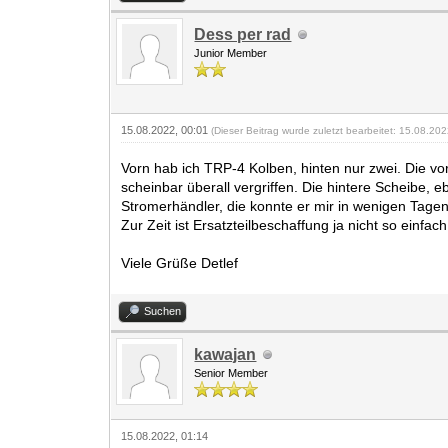
Dess per rad
Junior Member
15.08.2022, 00:01
(Dieser Beitrag wurde zuletzt bearbeitet: 15.08.20
Vorn hab ich TRP-4 Kolben, hinten nur zwei. Die vo
scheinbar überall vergriffen. Die hintere Scheibe,
Stromerhändler, die konnte er mir in wenigen Tagen 
Zur Zeit ist Ersatzteilbeschaffung ja nicht so einfach
Viele Grüße Detlef
Suchen
kawajan
Senior Member
15.08.2022, 01:14