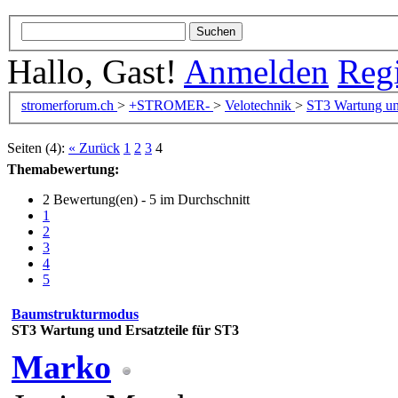
Hallo, Gast!
Anmelden
Regi
stromerforum.ch
>
+STROMER-
>
Velotechnik
>
ST3
Wartung und
Seiten (4):
« Zurück
1
2
3
4
Themabewertung:
2 Bewertung(en) - 5 im Durchschnitt
1
2
3
4
5
Baumstrukturmodus
ST3
Wartung und Ersatzteile für ST3
Marko