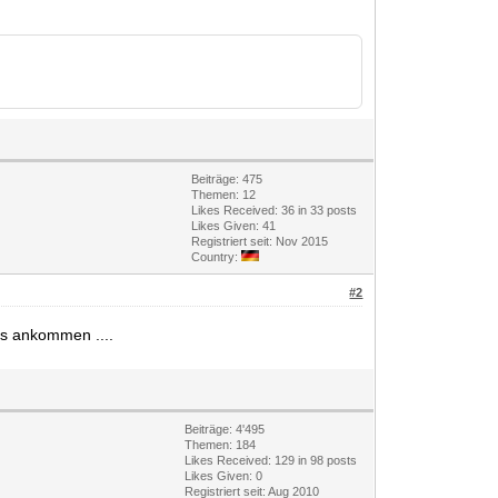
Beiträge: 475
Themen: 12
Likes Received:
36
in 33 posts
Likes Given: 41
Registriert seit: Nov 2015
Country:
#2
uns ankommen ....
Beiträge: 4'495
Themen: 184
Likes Received:
129
in 98 posts
Likes Given: 0
Registriert seit: Aug 2010