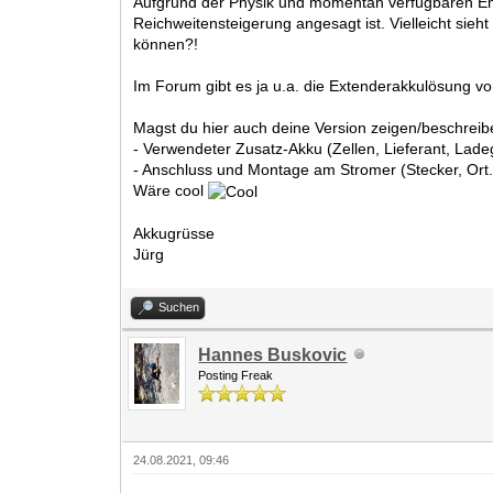
Aufgrund der Physik und momentan verfügbaren Ener
Reichweitensteigerung angesagt ist. Vielleicht si
können?!
Im Forum gibt es ja u.a. die Extenderakkulösung v
Magst du hier auch deine Version zeigen/beschrei
- Verwendeter Zusatz-Akku (Zellen, Lieferant, Lade
- Anschluss und Montage am Stromer (Stecker, Ort.
Wäre cool
Akkugrüsse
Jürg
Suchen
Hannes Buskovic
Posting Freak
24.08.2021, 09:46