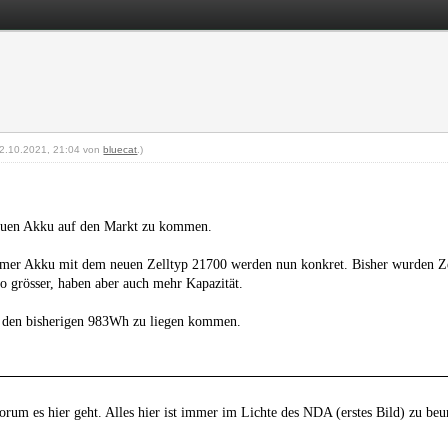
 22.10.2021, 21:04 von
bluecat
.)
euen Akku auf den Markt zu kommen.
mer Akku mit dem neuen Zelltyp 21700 werden nun konkret. Bisher wurden 
 grösser, haben aber auch mehr Kapazität.
er den bisherigen 983Wh zu liegen kommen.
orum es hier geht. Alles hier ist immer im Lichte des NDA (erstes Bild) zu beur