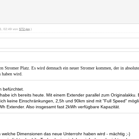
21, 02:49 von
ST2-jsg
.)
gen Stromer Platz. Es wird demnach ein neuer Stromer kommen, der in absolute
n haben wird.
on befürchtet.
abe ich bereits heute. Mit einem Extender parallel zum Originalakku. 
 ich keine Einschränkungen, 2,5h und 90km sind mit "Full Speed" mögl
Wh Extender. Also insgesamt fast 2kWh verfügbare Kapazität.
en welche Dimensionen das neue Unterrohr haben wird - mächtig ;-)