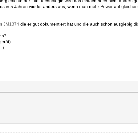
giedichte der LiIo-Technologie wird das einfach noch nicht anders g
eht es in 5 Jahren wieder anders aus, wenn man mehr Power auf gleich
on
JM1374
die er gut dokumentiert hat und die auch schon ausgiebig di
ben?
gerät)
..)