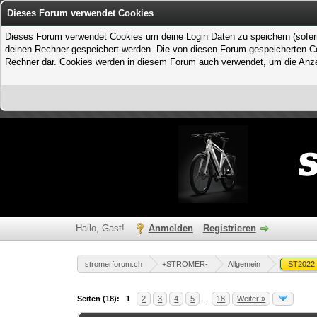
Dieses Forum verwendet Cookies
Dieses Forum verwendet Cookies um deine Login Daten zu speichern (sofern Du
deinen Rechner gespeichert werden. Die von diesen Forum gespeicherten Coo
Rechner dar. Cookies werden in diesem Forum auch verwendet, um die Anzei
Hallo, Gast!
Anmelden
Registrieren
stromerforum.ch
+STROMER-
Allgemein
ST2022
ertung(en) - 0 im Durchschnitt
Seiten (18):
1
2
3
4
5
…
18
Weiter »