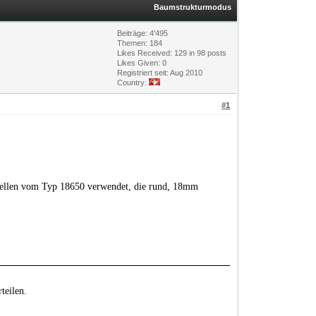
Baumstrukturmodus
Beiträge: 4'495
Themen: 184
Likes Received:
129
in 98 posts
Likes Given: 0
Registriert seit: Aug 2010
Country:
#1
Zellen vom Typ 18650 verwendet, die rund, 18mm
teilen.