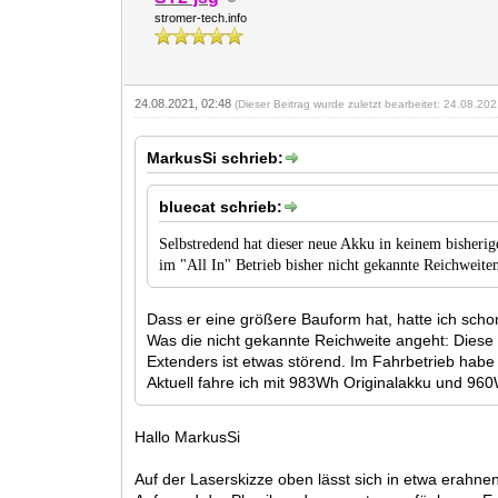
stromer-tech.info
24.08.2021, 02:48
(Dieser Beitrag wurde zuletzt bearbeitet: 24.08.20
MarkusSi schrieb:
bluecat schrieb:
Selbstredend hat dieser neue Akku in keinem bisheri
im "All In" Betrieb bisher nicht gekannte Reichweite
Dass er eine größere Bauform hat, hatte ich sch
Was die nicht gekannte Reichweite angeht: Diese h
Extenders ist etwas störend. Im Fahrbetrieb habe
Aktuell fahre ich mit 983Wh Originalakku und 960
Hallo MarkusSi
Auf der Laserskizze oben lässt sich in etwa erahn