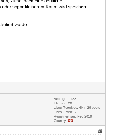
ehen, zumal doch eine deutliche
em oder sogar kleinerem Raum wird speichern
skutiert wurde.
Beiträge: 1'183
Themen: 20
Likes Received:
40
in 26 posts
Likes Given: 56
Registriert seit: Feb 2019
Country:
#6