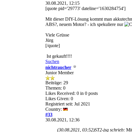
30.08.2021, 12:15
[quote pid='29773' dateline='1630284754']
Mit dieser DIY-Lösung kommt man akkutechni
ABS?, neuem Motor? - ich spekuliere nur
Viele Grüsse
Jürg
[/quote]
Ist gekauft!!!!
Suchen
nichtraucher
Junior Member
Beiträge: 29
Themen: 0
Likes Received:
0
in 0 posts
Likes Given: 0
Registriert seit: Jul 2021
Country:
#33
30.08.2021, 12:36
(30.08.2021, 03:52)
ST2-jsg schrieb:
Mi