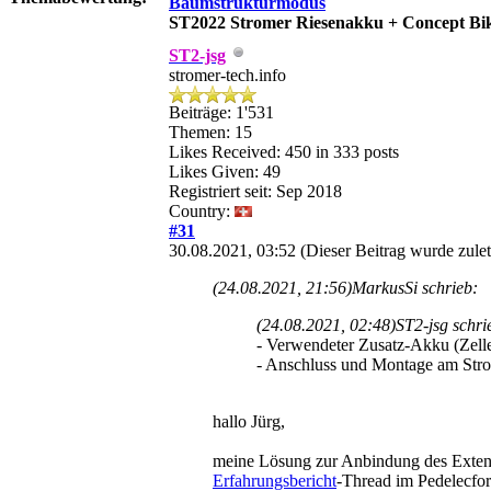
Baumstrukturmodus
ST2022
Stromer Riesenakku + Concept Bi
ST2-jsg
stromer-tech.info
Beiträge: 1'531
Themen: 15
Likes Received:
450
in 333 posts
Likes Given: 49
Registriert seit: Sep 2018
Country:
#31
30.08.2021, 03:52
(Dieser Beitrag wurde zulet
(24.08.2021, 21:56)
MarkusSi schrieb:
(24.08.2021, 02:48)
ST2-jsg schri
- Verwendeter Zusatz-Akku (Zelle
- Anschluss und Montage am Strom
hallo Jürg,
meine Lösung zur Anbindung des Extend
Erfahrungsbericht
-Thread im Pedelecfor