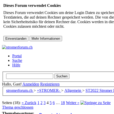
Dieses Forum verwendet Cookies
Dieses Forum verwendet Cookies um deine Login Daten zu speichern (s
Textdateien, die auf deinen Rechner gespeichert werden. Die von di
kein Sicherheitsrisiko für deinen Rechner dar. Cookies werden in d
Cookies zulassen möchtest oder nicht.
Portal
Suche
Hilfe
Hallo, Gast!
Anmelden
Registrieren
stromerforum.ch
>
+STROMER-
>
Allgemein
>
ST2022
Stromer 
Seiten (18):
« Zurück
1
2
3
4
5
6
…
18
Weiter »
Thema geschlossen
Themabewertung: