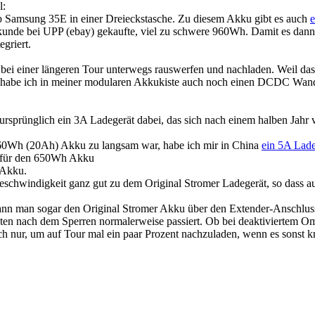
l:
 Samsung 35E in einer Dreieckstasche. Zu diesem Akku gibt es auch
e
ukunde bei UPP (ebay) gekaufte, viel zu schwere 960Wh. Damit es dann 
egriert.
ei einer längeren Tour unterwegs rauswerfen und nachladen. Weil das 
habe ich in meiner modularen Akkukiste auch noch einen DCDC Wandler 
prünglich ein 3A Ladegerät dabei, das sich nach einem halben Jahr ve
960Wh (20Ah) Akku zu langsam war, habe ich mir in China
ein 5A Lad
ät für den 650Wh Akku
 Akku.
schwindigkeit ganz gut zu dem Original Stromer Ladegerät, so dass auc
kann man sogar den Original Stromer Akku über den Extender-Anschluss
ten nach dem Sperren normalerweise passiert. Ob bei deaktiviertem Omn
uch nur, um auf Tour mal ein paar Prozent nachzuladen, wenn es sonst 