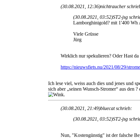
(30.08.2021, 12:36)
nichtraucher schrie
(30.08.2021, 03:52)
ST2-jsg schri
Lamborghinigold? mit 1'400 Wh A
Viele Grüsse
Jürg
Wirklich nur spekulieren? Oder Hast d
https://nieuwsfiets.nu/2021/08/29/strome
Ich lese viel, weiss auch dies und jenes und sp
sich aber „seinen Wunsch-Stromer“ aus den ?
.
(30.08.2021, 21:49)
bluecat schrieb:
(30.08.2021, 03:52)
ST2-jsg schri
Nun, "Kostengünstig" ist der falsche Be