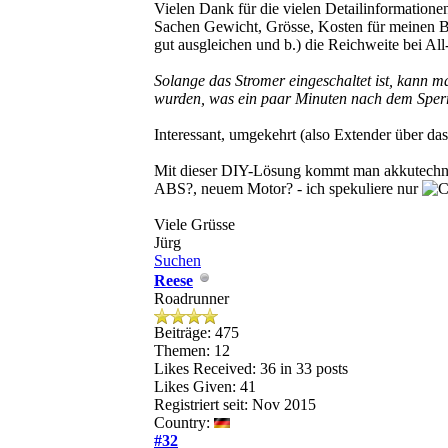
Vielen Dank für die vielen Detailinformationen
Sachen Gewicht, Grösse, Kosten für meinen Be
gut ausgleichen und b.) die Reichweite bei Al
Solange das Stromer eingeschaltet ist, kann m
wurden, was ein paar Minuten nach dem Sperr
Interessant, umgekehrt (also Extender über da
Mit dieser DIY-Lösung kommt man akkutechni
ABS?, neuem Motor? - ich spekuliere nur
Viele Grüsse
Jürg
Suchen
Reese
Roadrunner
Beiträge: 475
Themen: 12
Likes Received:
36
in 33 posts
Likes Given: 41
Registriert seit: Nov 2015
Country:
#32