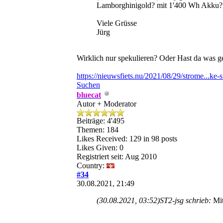
Lamborghinigold? mit 1'400 Wh Akku?,
Viele Grüsse
Jürg
Wirklich nur spekulieren? Oder Hast da was 
https://nieuwsfiets.nu/2021/08/29/strome...ke-
Suchen
bluecat
Autor + Moderator
Beiträge: 4'495
Themen: 184
Likes Received:
129
in 98 posts
Likes Given: 0
Registriert seit: Aug 2010
Country:
#34
30.08.2021, 21:49
(30.08.2021, 03:52)
ST2-jsg schrieb:
Mi