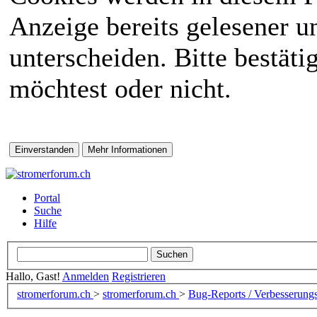
Anzeige bereits gelesener 
unterscheiden. Bitte bestät
möchtest oder nicht.
Portal
Suche
Hilfe
Hallo, Gast!
Anmelden
Registrieren
stromerforum.ch
>
stromerforum.ch
>
Bug-Reports / Verbesserung