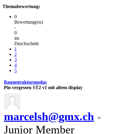
Themabewertung:
0
Bewertung(en)
-
0
im
Durchschnitt
1
2
3
4
5
Baumstrukturmodus
Pin vergessen ST2 v1 mit altem display
marcelsh@gmx.ch
Junior Member