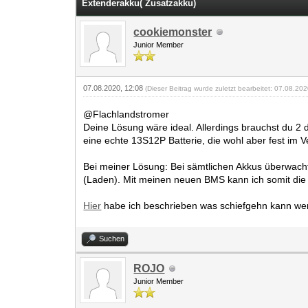
Extenderakku( Zusatzakku)
cookiemonster
Junior Member
07.08.2020, 12:08
(Dieser Beitrag wurde zuletzt bearbeitet: 07.08.20
@Flachlandstromer
Deine Lösung wäre ideal. Allerdings brauchst du 2 
eine echte 13S12P Batterie, die wohl aber fest im V
Bei meiner Lösung: Bei sämtlichen Akkus überwach
(Laden). Mit meinen neuen BMS kann ich somit die 
Hier
habe ich beschrieben was schiefgehn kann wen
Suchen
ROJO
Junior Member