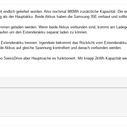
t endlich geliefert worden. Also nochmal 980Wh zusätzliche Kapazität. Die er
 als der Hauptakku. Beide Akkus haben die Samsung 35E verbaut und sollte
sammen geladen werden. Wenn beide Akkus verbunden sind, kommt am Ladeger
ufen um den Extenderakku separat laden zu können.
 Extenderakku trennen. Irgendwie bekommt das Rücklicht vom Extenderakku S
ide Akkus auf gleiche Spannung kontrolliert und danach verbunden werden.
Go SwissDrive aber Hauptsache es funktioniert. Mit knapp 2kWh Kapazität we