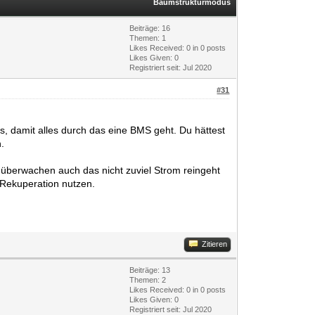
Baumstrukturmodus
Beiträge: 16
Themen: 1
Likes Received:
0
in 0 posts
Likes Given: 0
Registriert seit: Jul 2020
#31
s, damit alles durch das eine BMS geht. Du hättest
n.
überwachen auch das nicht zuviel Strom reingeht
 Rekuperation nutzen.
Zitieren
Beiträge: 13
Themen: 2
Likes Received:
0
in 0 posts
Likes Given: 0
Registriert seit: Jul 2020