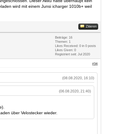
angeschlossen. Dieser Akku hatte überhaupt kein
laden wird mit einem Junsi icharger 1010b+ weil
Zitieren
Beiträge: 16
Themen: 1
Likes Received:
0
in 0 posts
Likes Given: 0
Registriert seit: Jul 2020
#34
(08.08.2020, 16:10)
(06.08.2020, 21:40)
e).
Laden über Velostecker wieder.