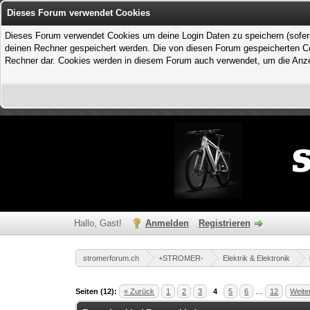
Dieses Forum verwendet Cookies
Dieses Forum verwendet Cookies um deine Login Daten zu speichern (sofern Du
deinen Rechner gespeichert werden. Die von diesen Forum gespeicherten Coo
Rechner dar. Cookies werden in diesem Forum auch verwendet, um die Anzei
Hallo, Gast!
Anmelden
Registrieren
stromerforum.ch
+STROMER-
Elektrik & Elektronik
1 Bewertung(en) - 5 im Durchschnitt
1
2
3
4
5
Seiten (12):
« Zurück
1
2
3
4
5
6
…
12
Weite