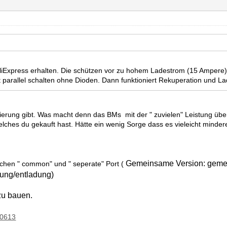
iExpress erhalten. Die schützen vor zu hohem Ladestrom (15 Ampere)
parallel schalten ohne Dioden. Dann funktioniert Rekuperation und La
erung gibt. Was macht denn das BMs mit der " zuvielen" Leistung übe
hes du gekauft hast. Hätte ein wenig Sorge dass es vieleicht mindere
Gemeinsame Version: gemei
schen " common" und " seperate" Port (
dung/entladung)
zu bauen.
10613