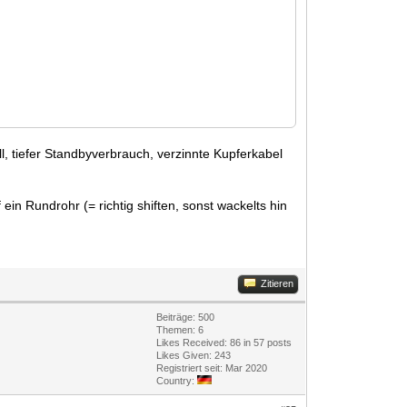
l, tiefer Standbyverbrauch, verzinnte Kupferkabel
in Rundrohr (= richtig shiften, sonst wackelts hin
Zitieren
Beiträge: 500
Themen: 6
Likes Received:
86
in 57 posts
Likes Given: 243
Registriert seit: Mar 2020
Country: