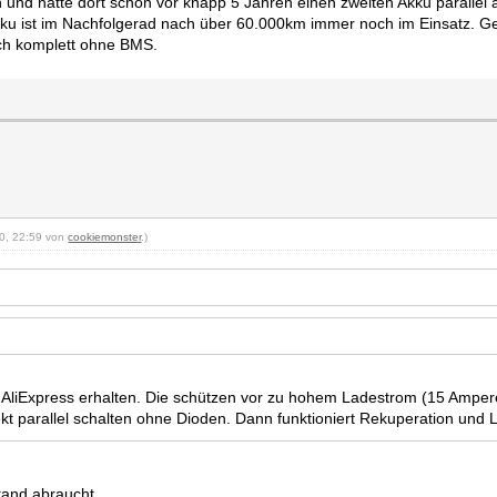
 und hatte dort schon vor knapp 5 Jahren einen zweiten Akku parallel 
ku ist im Nachfolgerad nach über 60.000km immer noch im Einsatz. Ge
auch komplett ohne BMS.
20, 22:59 von
cookiemonster
.)
AliExpress erhalten. Die schützen vor zu hohem Ladestrom (15 Amper
t parallel schalten ohne Dioden. Dann funktioniert Rekuperation und 
tand abraucht...