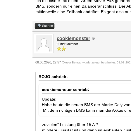
Ich bin bisher mit einem Green Mover E45 gefahren
BMS, sondern nur einen Balanceranschluss. Der Ak
mittlerweile eine Zellbank abdriftet. Es geht also 
Suchen
cookiemonster
Junior Member
08.08.2020, 22:57
(Dieser Beitrag wurde zuletzt bearbeitet: 08.08.20
ROJO schrieb:
cookiemonster schrieb:
Update:
Habe heute die neuen BMS der Marke Daly von 
Mit dem richtigen BMS kann man die Akkus direk
...zuvielen" Leistung über 15 A ?
...mindere Qualität ist und dann im einbauten Zus