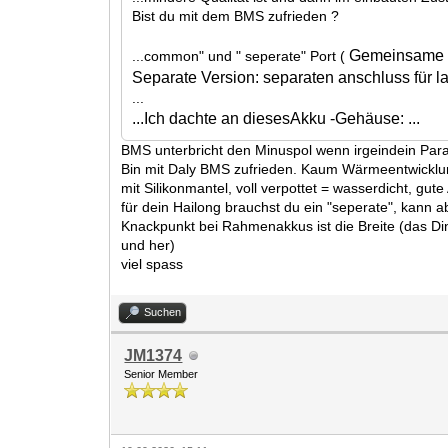
Bist du mit dem BMS zufrieden ?
Gemeinsame V
...common" und " seperate" Port (
Separate Version: separaten anschluss für l
...
...Ich dachte an diesesAkku -Gehäuse: ...
BMS unterbricht den Minuspol wenn irgeindein Param
Bin mit Daly BMS zufrieden. Kaum Wärmeentwicklung 
mit Silikonmantel, voll verpottet = wasserdicht, gute
für dein Hailong brauchst du ein "seperate", kann 
Knackpunkt bei Rahmenakkus ist die Breite (das Din
und her)
viel spass
Suchen
JM1374
Senior Member