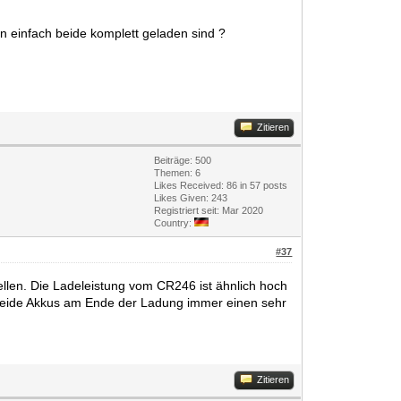
nn einfach beide komplett geladen sind ?
Zitieren
Beiträge: 500
Themen: 6
Likes Received:
86
in 57 posts
Likes Given: 243
Registriert seit: Mar 2020
Country:
#37
llen. Die Ladeleistung vom CR246 ist ähnlich hoch
 beide Akkus am Ende der Ladung immer einen sehr
Zitieren