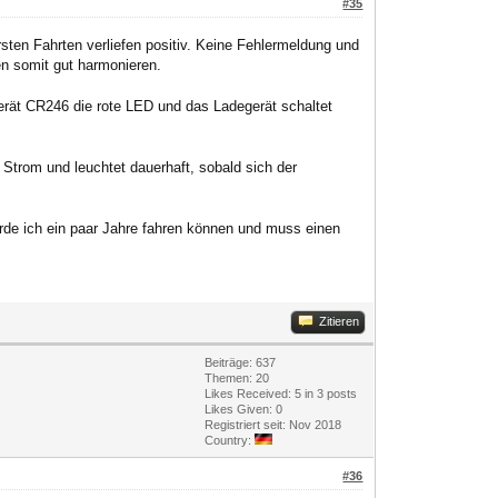
#35
sten Fahrten verliefen positiv. Keine Fehlermeldung und
n somit gut harmonieren.
ät CR246 die rote LED und das Ladegerät schaltet
trom und leuchtet dauerhaft, sobald sich der
rde ich ein paar Jahre fahren können und muss einen
Zitieren
Beiträge: 637
Themen: 20
Likes Received:
5
in 3 posts
Likes Given: 0
Registriert seit: Nov 2018
Country:
#36