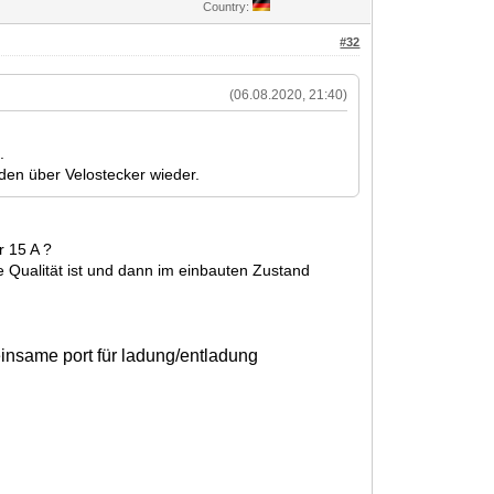
Country:
#32
(06.08.2020, 21:40)
.
den über Velostecker wieder.
r 15 A ?
 Qualität ist und dann im einbauten Zustand
nsame port für ladung/entladung