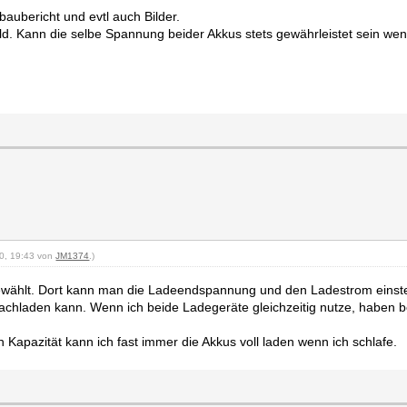
baubericht und evtl auch Bilder.
wild. Kann die selbe Spannung beider Akkus stets gewährleistet sein we
20, 19:43 von
JM1374
.)
gewählt. Dort kann man die Ladeendspannung und den Ladestrom einste
nachladen kann. Wenn ich beide Ladegeräte gleichzeitig nutze, haben
Kapazität kann ich fast immer die Akkus voll laden wenn ich schlafe.