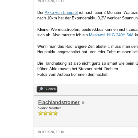
19.09.2020, 15:11
Der
Akku von Enerprof
ist nach über 2 Monaten Wartezei
nach 10km hat der Extenderakku 0,2V weniger Spannung
Kleiner Wermutstropfen, beide Akkus können nicht zu
sich ab. Also musste ich ein
Meanwell HLG 240H 54A
ka
Wenn man das Rad längere Zeit abstellt, muss man den
Hauptakku abgeschaltet hat. Vor jeder Fahrt müssen be
Die Handhabung ist also nicht ganz so smart wie beim 
frühen Akkutausch bei Stromer nicht fürchten.
Fotos vom Aufbau kommen demnächst.
Suchen
Flachlandstromer
Senior Member
19.09.2020, 19:10