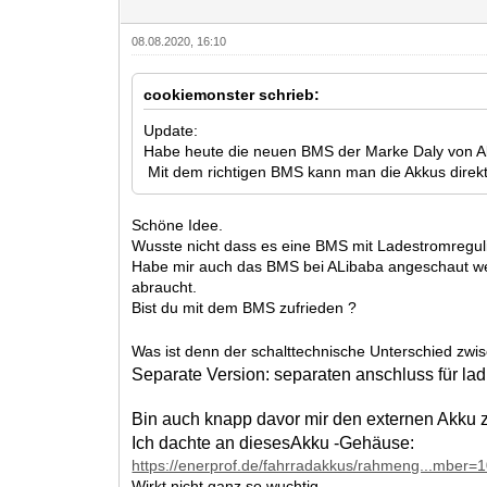
08.08.2020, 16:10
cookiemonster schrieb:
Update:
Habe heute die neuen BMS der Marke Daly von Al
Mit dem richtigen BMS kann man die Akkus direkt 
Schöne Idee.
Wusste nicht dass es eine BMS mit Ladestromreguli
Habe mir auch das BMS bei ALibaba angeschaut welc
abraucht.
Bist du mit dem BMS zufrieden ?
Was ist denn der schalttechnische Unterschied zwi
Separate Version: separaten anschluss für la
Bin auch knapp davor mir den externen Akku 
Ich dachte an diesesAkku -Gehäuse:
https://enerprof.de/fahrradakkus/rahmeng...mber=
Wirkt nicht ganz so wuchtig.