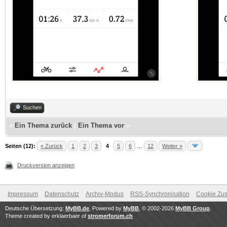
Suchen
«
Ein Thema zurück
|
Ein Thema vor
»
Seiten (12):
« Zurück
1
2
3
4
5
6
…
12
Weiter »
Druckversion anzeigen
Impressum
Datenschutz
Archiv-Modus
RSS-Synchronisation
Cookie Zus
Deutsche Übersetzung:
MyBB.de
, Powered by
MyBB
, © 2002-2026
MyBB Group
.
Theme created by erklaerbaer of
stromerforum.ch