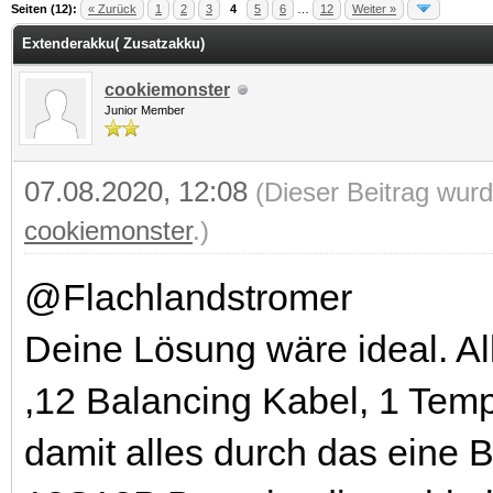
 im Durchschnitt
Seiten (12):
« Zurück
1
2
3
4
5
6
…
12
Weiter »
Extenderakku( Zusatzakku)
cookiemonster
Junior Member
07.08.2020, 12:08
(Dieser Beitrag wurd
cookiemonster
.)
@Flachlandstromer
Deine Lösung wäre ideal. Al
,12 Balancing Kabel, 1 Tem
damit alles durch das eine 