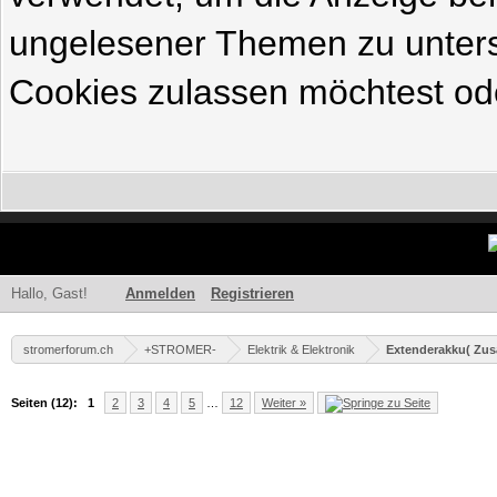
ungelesener Themen zu untersc
Cookies zulassen möchtest ode
Hallo, Gast!
Anmelden
Registrieren
stromerforum.ch
+STROMER-
Elektrik & Elektronik
Extenderakku( Zus
Seiten (12):
1
2
3
4
5
…
12
Weiter »