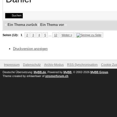
Suchen
«
Ein Thema zurück
|
Ein Thema vor
»
Seiten (12):
1
2
3
4
5
…
12
Weiter »
Druckversion anzeigen
Impressum
Datenschutz
Archiv-Modus
RSS-Synchronisation
Cookie Zus
Deutsche Übersetzung:
MyBB.de
, Powered by
MyBB
, © 2002-2026
MyBB Group
.
Theme created by erklaerbaer of
stromerforum.ch