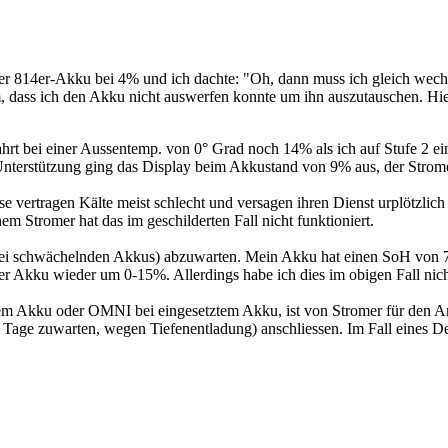
 814er-Akku bei 4% und ich dachte: "Oh, dann muss ich gleich wechs
, dass ich den Akku nicht auswerfen konnte um ihn auszutauschen. Hie
ahrt bei einer Aussentemp. von 0° Grad noch 14% als ich auf Stufe 2 
Unterstützung ging das Display beim Akkustand von 9% aus, der Strome
 vertragen Kälte meist schlecht und versagen ihren Dienst urplötzlich
Stromer hat das im geschilderten Fall nicht funktioniert.
ei schwächelnden Akkus) abzuwarten. Mein Akku hat einen SoH von 7
er Akku wieder um 0-15%. Allerdings habe ich dies im obigen Fall nich
tem Akku oder OMNI bei eingesetztem Akku, ist von Stromer für den An
cht Tage zuwarten, wegen Tiefenentladung) anschliessen. Im Fall eines