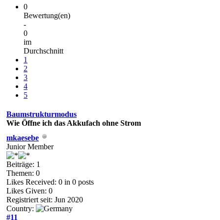
0
Bewertung(en)
-
0
im
Durchschnitt
1
2
3
4
5
Baumstrukturmodus
Wie Öffne ich das Akkufach ohne Strom
mkaesebe
Junior Member
Beiträge: 1
Themen: 0
Likes Received:
0
in 0 posts
Likes Given: 0
Registriert seit: Jun 2020
Country:
#11