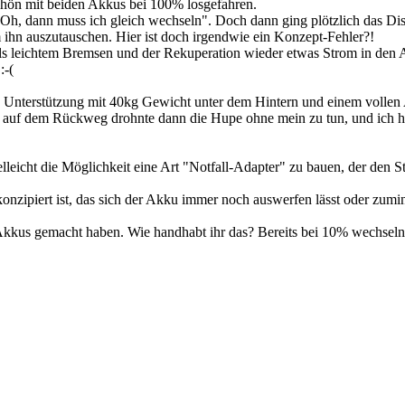
chön mit beiden Akkus bei 100% losgefahren.
h, dann muss ich gleich wechseln". Doch dann ging plötzlich das Dis
 ihn auszutauschen. Hier ist doch irgendwie ein Konzept-Fehler?!
ls leichtem Bremsen und der Rekuperation wieder etwas Strom in den 
:-(
 Unterstützung mit 40kg Gewicht unter dem Hintern und einem vollen
l auf dem Rückweg drohnte dann die Hupe ohne mein zu tun, und ich h
vielleicht die Möglichkeit eine Art "Notfall-Adapter" zu bauen, der d
 konzipiert ist, das sich der Akku immer noch auswerfen lässt oder zum
 Akkus gemacht haben. Wie handhabt ihr das? Bereits bei 10% wechseln,