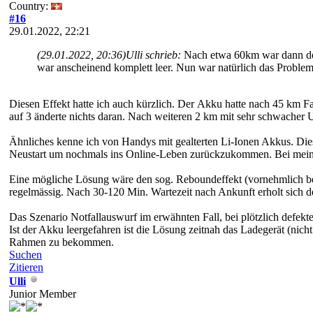
Country:
#16
29.01.2022, 22:21
(29.01.2022, 20:36)
Ulli schrieb:
Nach etwa 60km war dann der
war anscheinend komplett leer. Nun war natürlich das Problem
Diesen Effekt hatte ich auch kürzlich. Der Akku hatte nach 45 km F
auf 3 änderte nichts daran. Nach weiteren 2 km mit sehr schwacher 
Ähnliches kenne ich von Handys mit gealterten Li-Ionen Akkus. Diese
Neustart um nochmals ins Online-Leben zurückzukommen. Bei meinem 
Eine mögliche Lösung wäre den sog. Reboundeffekt (vornehmlich b
regelmässig. Nach 30-120 Min. Wartezeit nach Ankunft erholt sich d
Das Szenario Notfallauswurf im erwähnten Fall, bei plötzlich defek
Ist der Akku leergefahren ist die Lösung zeitnah das Ladegerät (ni
Rahmen zu bekommen.
Suchen
Zitieren
Ulli
Junior Member