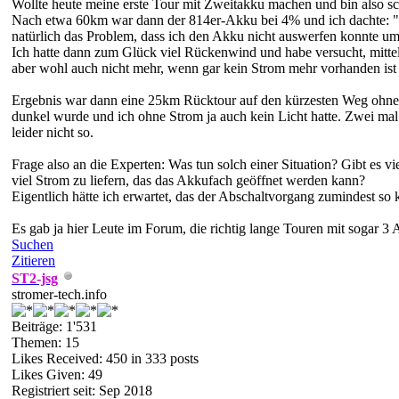
Wollte heute meine erste Tour mit Zweitakku machen und bin also s
Nach etwa 60km war dann der 814er-Akku bei 4% und ich dachte: "O
natürlich das Problem, dass ich den Akku nicht auswerfen konnte um
Ich hatte dann zum Glück viel Rückenwind und habe versucht, mitte
aber wohl auch nicht mehr, wenn gar kein Strom mehr vorhanden ist 
Ergebnis war dann eine 25km Rücktour auf den kürzesten Weg ohne
dunkel wurde und ich ohne Strom ja auch kein Licht hatte. Zwei ma
leider nicht so.
Frage also an die Experten: Was tun solch einer Situation? Gibt es 
viel Strom zu liefern, das das Akkufach geöffnet werden kann?
Eigentlich hätte ich erwartet, das der Abschaltvorgang zumindest so
Es gab ja hier Leute im Forum, die richtig lange Touren mit sogar 3
Suchen
Zitieren
ST2-jsg
stromer-tech.info
Beiträge: 1'531
Themen: 15
Likes Received:
450
in 333 posts
Likes Given: 49
Registriert seit: Sep 2018