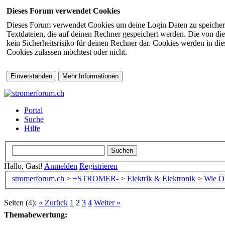
Dieses Forum verwendet Cookies
Dieses Forum verwendet Cookies um deine Login Daten zu speichern (s
Textdateien, die auf deinen Rechner gespeichert werden. Die von di
kein Sicherheitsrisiko für deinen Rechner dar. Cookies werden in d
Cookies zulassen möchtest oder nicht.
Portal
Suche
Hilfe
Hallo, Gast!
Anmelden
Registrieren
stromerforum.ch
>
+STROMER-
>
Elektrik & Elektronik
>
Wie Ö
Seiten (4):
« Zurück
1
2
3
4
Weiter »
Themabewertung: