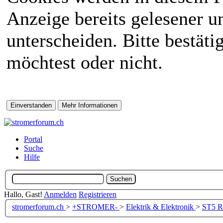
Anzeige bereits gelesener 
unterscheiden. Bitte bestät
möchtest oder nicht.
Portal
Suche
Hilfe
Hallo, Gast!
Anmelden
Registrieren
stromerforum.ch
>
+STROMER-
>
Elektrik & Elektronik
>
ST5
Re