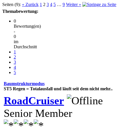
Seiten (9):
« Zurück
1
2
3
4
5
…
9
Weiter »
Themabewertung:
0
Bewertung(en)
-
0
im
Durchschnitt
1
2
3
4
5
Baumstrukturmodus
ST5
Regen = Totalausfall und läuft seit dem nicht mehr..
RoadCruiser
Senior Member