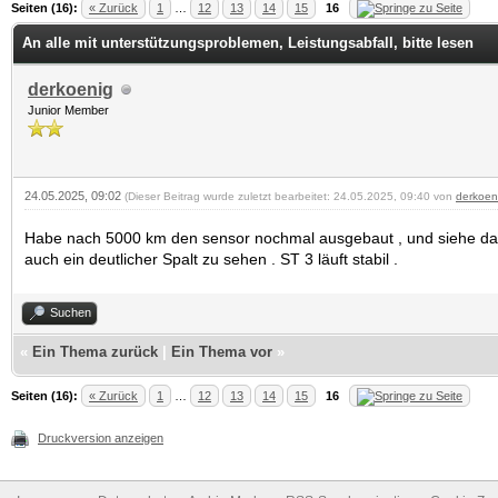
.75 im Durchschnitt
Seiten (16):
« Zurück
1
…
12
13
14
15
16
An alle mit unterstützungsproblemen, Leistungsabfall, bitte lesen
derkoenig
Junior Member
24.05.2025, 09:02
(Dieser Beitrag wurde zuletzt bearbeitet: 24.05.2025, 09:40 von
derkoen
Habe nach 5000 km den sensor nochmal ausgebaut , und siehe da, i
auch ein deutlicher Spalt zu sehen . ST 3 läuft stabil .
Suchen
«
Ein Thema zurück
|
Ein Thema vor
»
Seiten (16):
« Zurück
1
…
12
13
14
15
16
Druckversion anzeigen