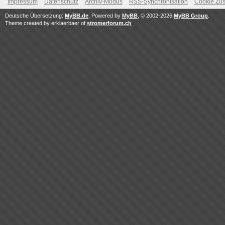
Impressum
Datenschutz
Archiv-Modus
RSS-Synchronisation
Cookie Zus
Deutsche Übersetzung:
MyBB.de
, Powered by
MyBB
, © 2002-2026
MyBB Group
.
Theme created by erklaerbaer of
stromerforum.ch