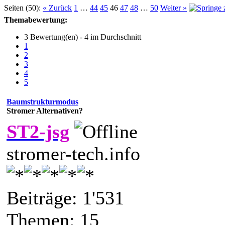
Seiten (50):
« Zurück
1
…
44
45
46
47
48
…
50
Weiter »
Themabewertung:
3 Bewertung(en) - 4 im Durchschnitt
1
2
3
4
5
Baumstrukturmodus
Stromer Alternativen?
ST2-jsg
stromer-tech.info
Beiträge: 1'531
Themen: 15