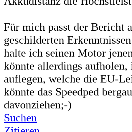
Akkudistanz die Höchstleis
Für mich passt der Bericht
geschilderten E
rkenntnisse
halte ich seinen Motor jene
könnte allerdings aufholen,
auflegen, welche die EU-Le
könnte das Speedped bergauf
davonziehen;-)
Suchen
Zitieren