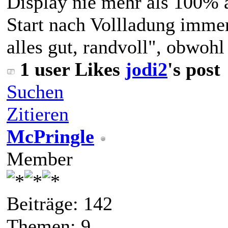
Display nie mehr als 100% 
Start nach Vollladung imm
alles gut, randvoll", obwohl
1 user Likes
jodi2
's post
Suchen
Zitieren
McPringle
Member
Beiträge: 142
Themen: 9