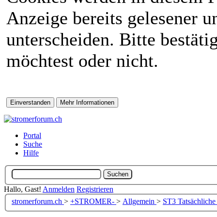
Anzeige bereits gelesener 
unterscheiden. Bitte bestät
möchtest oder nicht.
Portal
Suche
Hilfe
Hallo, Gast!
Anmelden
Registrieren
stromerforum.ch
>
+STROMER-
>
Allgemein
>
ST3