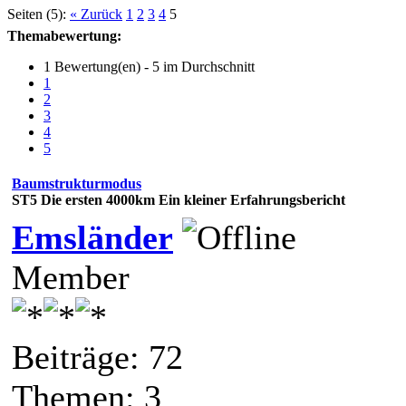
Seiten (5):
« Zurück
1
2
3
4
5
Themabewertung:
1 Bewertung(en) - 5 im Durchschnitt
1
2
3
4
5
Baumstrukturmodus
ST5
Die ersten 4000km Ein kleiner Erfahrungsbericht
Emsländer
Member
Beiträge: 72
Themen: 3