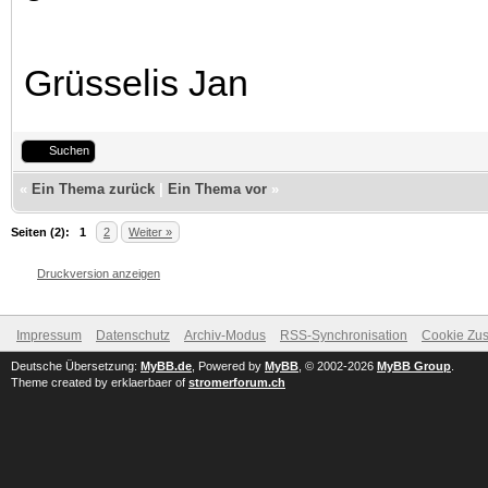
Grüsselis Jan
Suchen
«
Ein Thema zurück
|
Ein Thema vor
»
Seiten (2):
1
2
Weiter »
Druckversion anzeigen
Impressum
Datenschutz
Archiv-Modus
RSS-Synchronisation
Cookie Zus
Deutsche Übersetzung:
MyBB.de
, Powered by
MyBB
, © 2002-2026
MyBB Group
.
Theme created by erklaerbaer of
stromerforum.ch