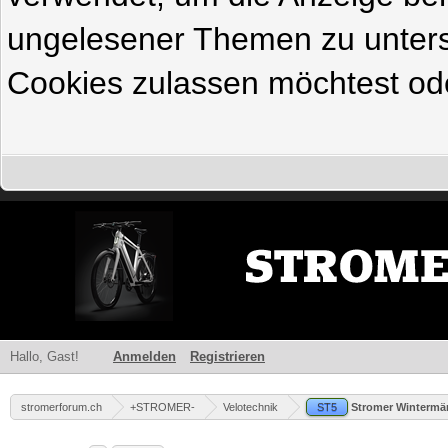
ungelesener Themen zu untersc
Cookies zulassen möchtest ode
Hallo, Gast!
Anmelden
Registrieren
stromerforum.ch
+STROMER-
Velotechnik
ST5
Stromer Wintermänt