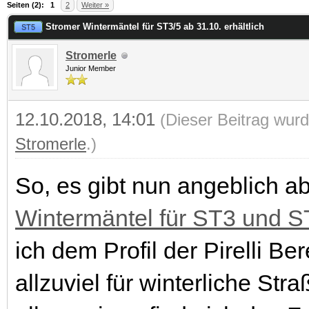
 im Durchschnitt
Seiten (2):
1
2
Weiter »
Stromer Wintermäntel für ST3/5 ab 31.10. erhältlich
ST5
Stromerle
Junior Member
12.10.2018, 14:01
(Dieser Beitrag wurd
Stromerle
.)
So, es gibt nun angeblich a
Wintermäntel für ST3 und S
ich dem Profil der Pirelli B
allzuviel für winterliche Str