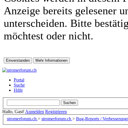
Anzeige bereits gelesener 
unterscheiden. Bitte bestät
möchtest oder nicht.
Portal
Suche
Hilfe
Hallo, Gast!
Anmelden
Registrieren
stromerforum.ch
>
stromerforum.ch
>
Bug-Reports / Verbesserung