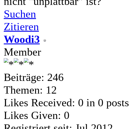
nicht "unplattbar" ist?
Suchen
Zitieren
Woodi3
Member
Beiträge: 246
Themen: 12
Likes Received:
0
in 0 posts
Likes Given: 0
Registriert seit: Jul 2012