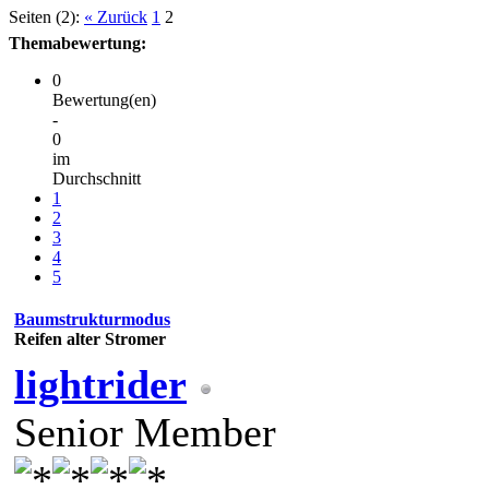
Seiten (2):
« Zurück
1
2
Themabewertung:
0
Bewertung(en)
-
0
im
Durchschnitt
1
2
3
4
5
Baumstrukturmodus
Reifen alter Stromer
lightrider
Senior Member