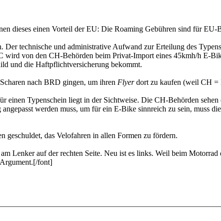
n dieses einen Vorteil der EU: Die Roaming Gebühren sind für EU-Bürg
in. Der technische und administrative Aufwand zur Erteilung des Typ
C wird von den CH-Behörden beim Privat-Import eines 45kmh/h E-Bik
ld und die Haftpflichtversicherung bekommt.
in Scharen nach BRD gingen, um ihren
Flyer
dort zu kaufen (weil CH =
für einen Typenschein liegt in der Sichtweise. Die CH-Behörden sehen
angepasst werden muss, um für ein E-Bike sinnreich zu sein, muss di
n geschuldet, das Velofahren in allen Formen zu fördern.
h am Lenker auf der rechten Seite. Neu ist es links. Weil beim Motorrad
 Argument.[/font]