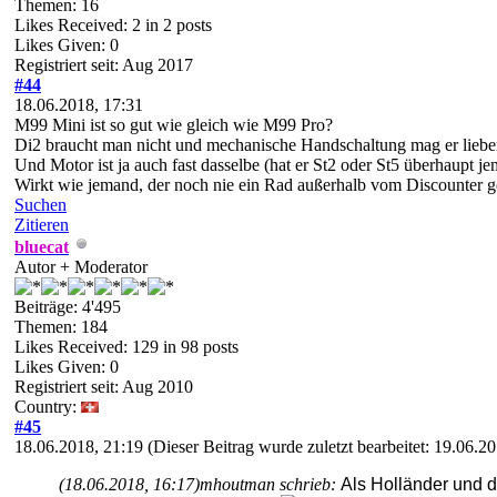
Themen: 16
Likes Received:
2
in 2 posts
Likes Given: 0
Registriert seit: Aug 2017
#44
18.06.2018, 17:31
M99 Mini ist so gut wie gleich wie M99 Pro?
Di2 braucht man nicht und mechanische Handschaltung mag er lieber?
Und Motor ist ja auch fast dasselbe (hat er St2 oder St5 überhaupt je
Wirkt wie jemand, der noch nie ein Rad außerhalb vom Discounter g
Suchen
Zitieren
bluecat
Autor + Moderator
Beiträge: 4'495
Themen: 184
Likes Received:
129
in 98 posts
Likes Given: 0
Registriert seit: Aug 2010
Country:
#45
18.06.2018, 21:19
(Dieser Beitrag wurde zuletzt bearbeitet: 19.06.
(18.06.2018, 16:17)
mhoutman schrieb:
Als Holländer und 