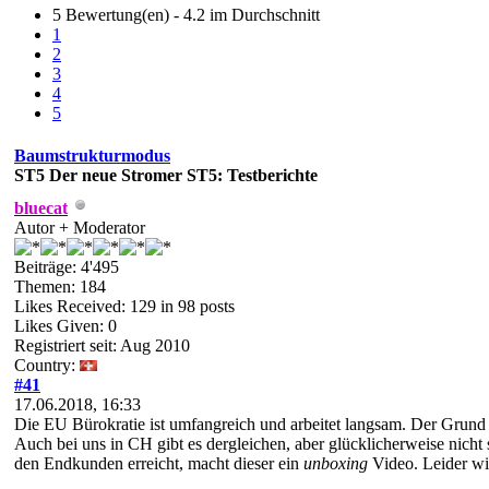
5 Bewertung(en) - 4.2 im Durchschnitt
1
2
3
4
5
Baumstrukturmodus
ST5
Der neue Stromer ST5: Testberichte
bluecat
Autor + Moderator
Beiträge: 4'495
Themen: 184
Likes Received:
129
in 98 posts
Likes Given: 0
Registriert seit: Aug 2010
Country:
#41
17.06.2018, 16:33
Die EU Bürokratie ist umfangreich und arbeitet langsam. Der Grund 
Auch bei uns in CH gibt es dergleichen, aber glücklicherweise nich
den Endkunden erreicht, macht dieser ein
unboxing
Video. Leider w