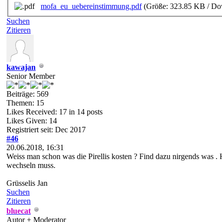
mofa_eu_uebereinstimmung.pdf
(Größe: 323.85 KB / Do
Suchen
Zitieren
kawajan
Senior Member
Beiträge: 569
Themen: 15
Likes Received:
17
in 14 posts
Likes Given: 14
Registriert seit: Dec 2017
#46
20.06.2018, 16:31
Weiss man schon was die Pirellis kosten ? Find dazu nirgends was .
wechseln muss.
Grüsselis Jan
Suchen
Zitieren
bluecat
Autor + Moderator