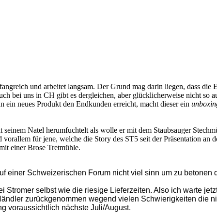
fangreich und arbeitet langsam. Der Grund mag darin liegen, dass die 
ch bei uns in CH gibt es dergleichen, aber glücklicherweise nicht so 
n ein neues Produkt den Endkunden erreicht, macht dieser ein
unboxi
seinem Natel herumfuchtelt als wolle er mit dem Staubsauger Stechmück
vorallem für jene, welche die Story des ST5 seit der Präsentation an d
it einer Brose Tretmühle.
 einer Schweizerischen Forum nicht viel sinn um zu betonen 
 Stromer selbst wie die riesige Lieferzeiten. Also ich warte jet
ändler zurückgenommen wegend vielen Schwierigkeiten die nich
g voraussichtlich nächste Juli/August.