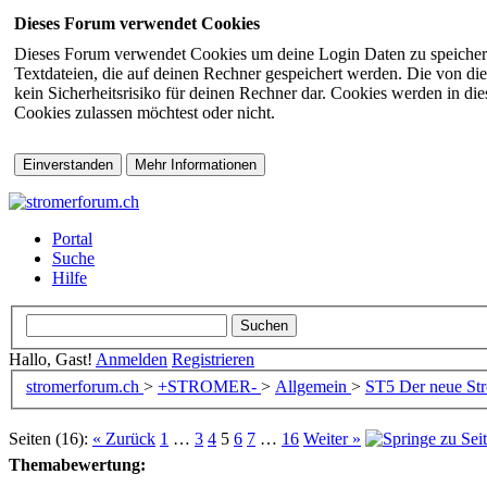
Dieses Forum verwendet Cookies
Dieses Forum verwendet Cookies um deine Login Daten zu speichern (s
Textdateien, die auf deinen Rechner gespeichert werden. Die von di
kein Sicherheitsrisiko für deinen Rechner dar. Cookies werden in d
Cookies zulassen möchtest oder nicht.
Portal
Suche
Hilfe
Hallo, Gast!
Anmelden
Registrieren
stromerforum.ch
>
+STROMER-
>
Allgemein
>
ST5
Der neue Str
Seiten (16):
« Zurück
1
…
3
4
5
6
7
…
16
Weiter »
Themabewertung: