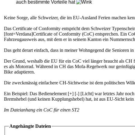
auch bestimmte Vorteile hat
Keine Sorge, alle Schweizer, die im EU-Ausland Ferien machen kenne
Das Certificate of Conformity entspricht dem Schweizer Typensche
[font=Verdana]Certificate of Conformity (CoC) entsprechen
. Ein Co
Fahrzeugausweis aus, mit dem er in seinem Kanton ein Nummernschi
Das geht derart einfach, dass in meiner Wohngegend die Senioren 
Der Grund, weshalb die EU für ein CoC viel länger braucht als CH 
es als Motorrad. Während in CH das Mofa-Regelwerk nur gerinfügig 
Bike adaptieren.
Die zweckmässig einfachere CH-Sichtweise ist dem politischen Wille
Ein Beispiel: Das Bedienelement [+] [-] [Licht] war letztes Jahr noc
Bremshebel (und keinen Kupplungshebel) hat, ist aus EU-Sicht kein
Im Dateianhang ein CoC für einen ST2
Angehängte Dateien