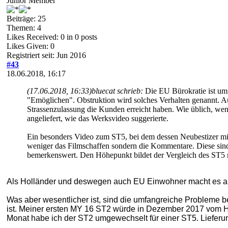
Junior Member
Beiträge: 25
Themen: 4
Likes Received:
0
in 0 posts
Likes Given: 0
Registriert seit: Jun 2016
#43
18.06.2018, 16:17
(17.06.2018, 16:33)
bluecat schrieb:
Die EU Bürokratie ist um
"Emöglichen". Obstruktion wird solches Verhalten genannt. Au
Strassenzulassung die Kunden erreicht haben. Wie üblich, wen
angeliefert, wie das Werksvideo suggerierte.
Ein besonders Video zum ST5, bei dem dessen Neubestizer mit 
weniger das Filmschaffen sondern die Kommentare. Diese sind 
bemerkenswert. Den Höhepunkt bildet der Vergleich des ST5 m
Als Holländer und deswegen auch EU Einwohner macht es auf
Was aber wesentlicher ist, sind die umfangreiche Probleme bei
ist. Meiner ersten MY 16 ST2 würde in Dezember 2017 vom H
Monat habe ich der ST2 umgewechselt für einer ST5. Lieferun