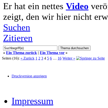
Er hat ein nettes
Video
veröf
zeigt, den wir hier nicht er
Suchen
Zitieren
«
Ein Thema zurück
|
Ein Thema vor
»
Seiten (16):
« Zurück
1
2
3
4
5
6
…
16
Weiter »
Druckversion anzeigen
Impressum