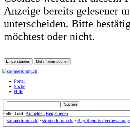
Anzeige bereits gelesener 
unterscheiden. Bitte bestät
möchtest oder nicht.
Portal
Suche
Hilfe
Hallo, Gast!
Anmelden
Registrieren
stromerforum.ch
>
stromerforum.ch
>
Bug-Reports / Verbesserung