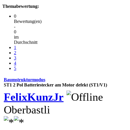
Themabewertung:
0
Bewertung(en)
-
0
im
Durchschnitt
1
2
3
4
5
Baumstrukturmodus
ST1
2 Pol Batteriestecker am Motor defekt (ST1/V1)
FelixKunzJr
Oberbastli