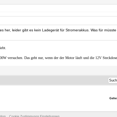
es her, leider gibt es kein Ladegerät für Stromerakkus. Was für müsst
iebt.
00W versuchen. Das geht nur, wenn der der Motor läuft und die 12V Steckdose
Gehe
tion
Cookie Zustimmungs Einstellungen