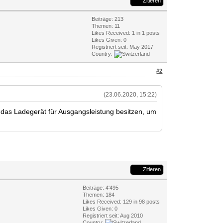
Zitieren
Beiträge: 213
Themen: 11
Likes Received:
1
in 1 posts
Likes Given: 0
Registriert seit: May 2017
Country:
#2
(23.06.2020, 15:22)
e das Ladegerät für Ausgangsleistung besitzen, um
Zitieren
Beiträge: 4'495
Themen: 184
Likes Received:
129
in 98 posts
Likes Given: 0
Registriert seit: Aug 2010
Country: