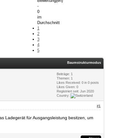
Bewertung(en)
-
0
im
Durchschnitt
1
2
3
4
5
Baumstrukturmodus
Beiträge: 1
Themen: 1
Likes Received:
0
in 0 posts
Likes Given: 0
Registriert seit: Jun 2020
Country:
#1
das Ladegerät für Ausgangsleistung besitzen, um