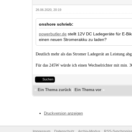
26.06.2020, 20:19
onshore schrieb:
powerbutler.de
stellt 12V DC Ladegeräte für E-Bik
einen neuen Stromerakku zu laden?
Deutlich mehr als das Stromer Ladegerät an Leistung abg
Für das 245W würde ich einen Wechselrichter mit min. 3
Suchen
«
Ein Thema zurück
|
Ein Thema vor
»
Druckversion anzeigen
Impressum
Datenschutz
Archiv-Modus
RSS-Synchronisa