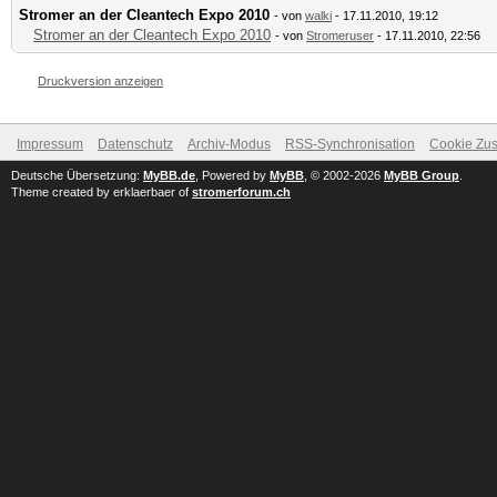
Stromer an der Cleantech Expo 2010
- von
walki
- 17.11.2010, 19:12
Stromer an der Cleantech Expo 2010
- von
Stromeruser
- 17.11.2010, 22:56
Druckversion anzeigen
Impressum
Datenschutz
Archiv-Modus
RSS-Synchronisation
Cookie Zus
Deutsche Übersetzung:
MyBB.de
, Powered by
MyBB
, © 2002-2026
MyBB Group
.
Theme created by erklaerbaer of
stromerforum.ch