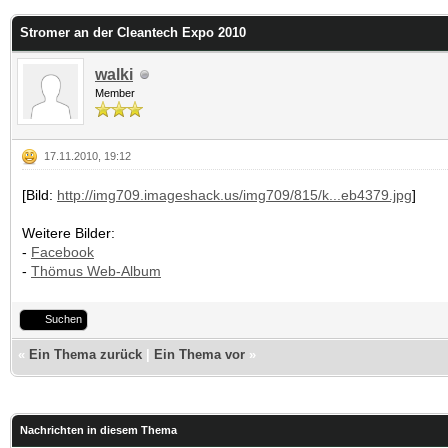
 im Durchschnitt
Stromer an der Cleantech Expo 2010
walki
Member
17.11.2010, 19:12
[Bild:
http://img709.imageshack.us/img709/815/k...eb4379.jpg
]
Weitere Bilder:
-
Facebook
-
Thömus Web-Album
Suchen
«
Ein Thema zurück
|
Ein Thema vor
»
Nachrichten in diesem Thema