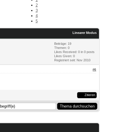
2
3
4
5
Linearer Modus
Beiträge: 19
Themen: 0
Likes Received:
0
in 0 posts
Likes Given: 0
Registriert seit: Nov 2010
#6
Zitieren