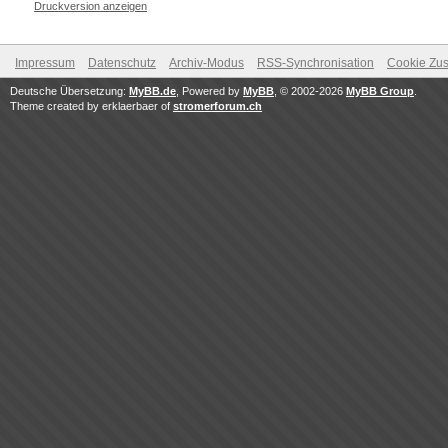
Druckversion anzeigen
Impressum
Datenschutz
Archiv-Modus
RSS-Synchronisation
Cookie Zus
Deutsche Übersetzung:
MyBB.de
, Powered by
MyBB
, © 2002-2026
MyBB Group
.
Theme created by erklaerbaer of
stromerforum.ch