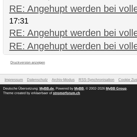
RE: Angehupt werden bei volle
17:31
RE: Angehupt werden bei volle
RE: Angehupt werden bei volle
Druckversion anzeigen
Impressum
Datenschutz
Archiv-Modus
RSS-Synchronisation
Cookie Zus
Deutsche Übersetzung:
MyBB.de
, Powered by
MyBB
, © 2002-2026
MyBB Group
.
Theme created by erklaerbaer of
stromerforum.ch