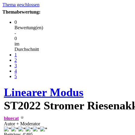
Thema geschlossen
Themabewertung:
0
Bewertung(en)
-
0
im
Durchschnitt
1
2
3
4
5
Linearer Modus
ST2022
Stromer Riesenakk
bluecat
Autor + Moderator
Beiträge: 4'495