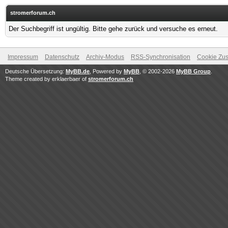
stromerforum.ch
Der Suchbegriff ist ungültig. Bitte gehe zurück und versuche es erneut.
Impressum
Datenschutz
Archiv-Modus
RSS-Synchronisation
Cookie Zus
Deutsche Übersetzung:
MyBB.de
, Powered by
MyBB
, © 2002-2026
MyBB Group
.
Theme created by erklaerbaer of
stromerforum.ch