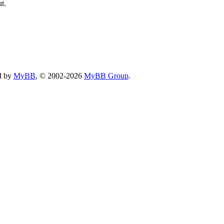
t.
d by
MyBB
, © 2002-2026
MyBB Group
.