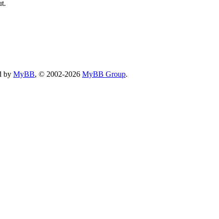
t.
d by
MyBB
, © 2002-2026
MyBB Group
.