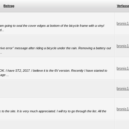
Beitrag
Verfass
bronis
ly am going to seal the cover edges at bottom of the bicycle frame with a vinyl
d...
bronis
drive error" message after riding a bicycle under the rain. Removing a battery out
..
bronis
 OK. I have ST2, 2017. I believe it is the 6V version. Recently I have started to
age ...
bronis
bronis
 the site. It is very much appreciated. I will try to go through the list. All the