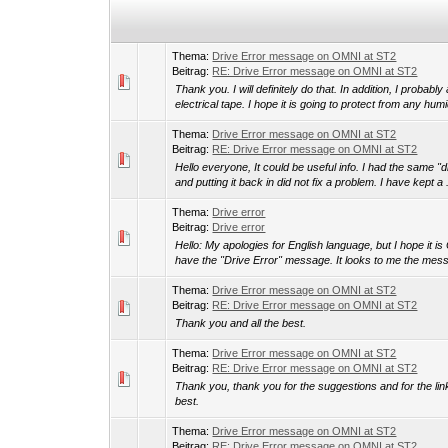
Thema:
Drive Error message on OMNI at ST2
Beitrag:
RE: Drive Error message on OMNI at ST2
Thank you. I will definitely do that. In addition, I probab
electrical tape. I hope it is going to protect from any humi
Thema:
Drive Error message on OMNI at ST2
Beitrag:
RE: Drive Error message on OMNI at ST2
Hello everyone, It could be useful info. I had the same "
and putting it back in did not fix a problem. I have kept a .
Thema:
Drive error
Beitrag:
Drive error
Hello: My apologies for English language, but I hope it is
have the "Drive Error" message. It looks to me the mess
Thema:
Drive Error message on OMNI at ST2
Beitrag:
RE: Drive Error message on OMNI at ST2
Thank you and all the best.
Thema:
Drive Error message on OMNI at ST2
Beitrag:
RE: Drive Error message on OMNI at ST2
Thank you, thank you for the suggestions and for the link to
best.
Thema:
Drive Error message on OMNI at ST2
Beitrag:
RE: Drive Error message on OMNI at ST2