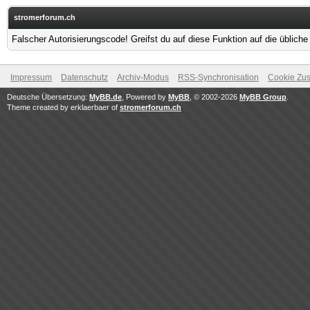
stromerforum.ch
Falscher Autorisierungscode! Greifst du auf diese Funktion auf die üblich
Impressum
Datenschutz
Archiv-Modus
RSS-Synchronisation
Cookie Zus
Deutsche Übersetzung:
MyBB.de
, Powered by
MyBB
, © 2002-2026
MyBB Group
.
Theme created by erklaerbaer of
stromerforum.ch