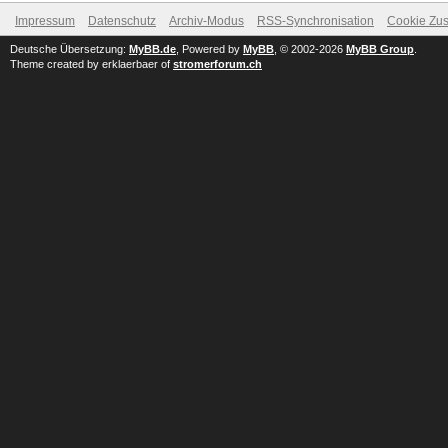
Impressum
Datenschutz
Archiv-Modus
RSS-Synchronisation
Cookie Zus
Deutsche Übersetzung:
MyBB.de
, Powered by
MyBB
, © 2002-2026
MyBB Group
.
Theme created by erklaerbaer of
stromerforum.ch