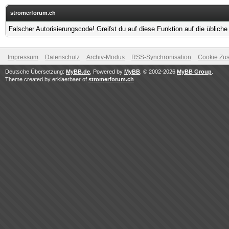
stromerforum.ch
Falscher Autorisierungscode! Greifst du auf diese Funktion auf die üblich
Impressum
Datenschutz
Archiv-Modus
RSS-Synchronisation
Cookie Zus
Deutsche Übersetzung:
MyBB.de
, Powered by
MyBB
, © 2002-2026
MyBB Group
.
Theme created by erklaerbaer of
stromerforum.ch