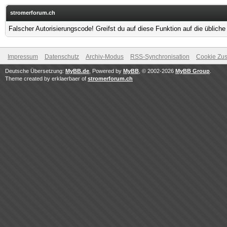
stromerforum.ch
Falscher Autorisierungscode! Greifst du auf diese Funktion auf die üblich
Impressum
Datenschutz
Archiv-Modus
RSS-Synchronisation
Cookie Zus
Deutsche Übersetzung:
MyBB.de
, Powered by
MyBB
, © 2002-2026
MyBB Group
.
Theme created by erklaerbaer of
stromerforum.ch