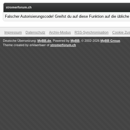
stromerforum.ch
Falscher Autorisierungscode! Greifst du auf diese Funktion auf die üblich
Impressum
Datenschutz
Archiv-Modus
RSS-Synchronisation
Cookie Zus
Deutsche Übersetzung:
MyBB.de
, Powered by
MyBB
, © 2002-2026
MyBB Group
.
Theme created by erklaerbaer of
stromerforum.ch