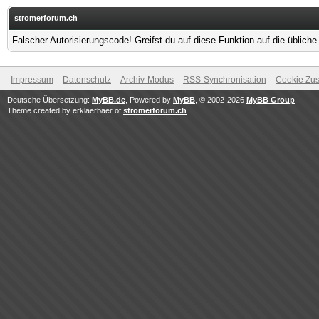
stromerforum.ch
Falscher Autorisierungscode! Greifst du auf diese Funktion auf die üblich
Impressum
Datenschutz
Archiv-Modus
RSS-Synchronisation
Cookie Zus
Deutsche Übersetzung:
MyBB.de
, Powered by
MyBB
, © 2002-2026
MyBB Group
.
Theme created by erklaerbaer of
stromerforum.ch