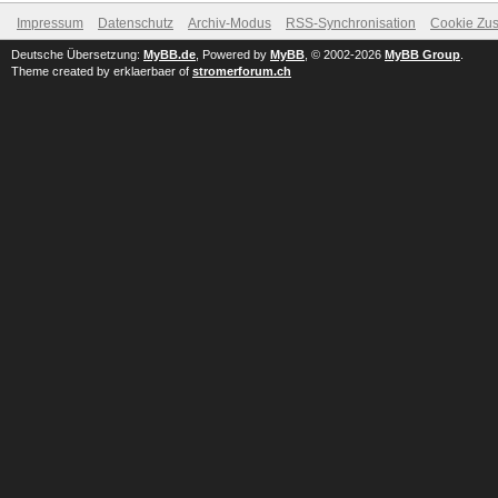
Impressum
Datenschutz
Archiv-Modus
RSS-Synchronisation
Cookie Zus
Deutsche Übersetzung:
MyBB.de
, Powered by
MyBB
, © 2002-2026
MyBB Group
.
Theme created by erklaerbaer of
stromerforum.ch