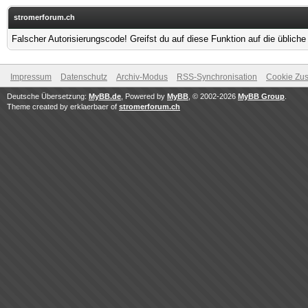
stromerforum.ch
Falscher Autorisierungscode! Greifst du auf diese Funktion auf die üblich
Impressum
Datenschutz
Archiv-Modus
RSS-Synchronisation
Cookie Zus
Deutsche Übersetzung:
MyBB.de
, Powered by
MyBB
, © 2002-2026
MyBB Group
.
Theme created by erklaerbaer of
stromerforum.ch