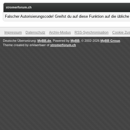
stromerforum.ch
Falscher Autorisierungscode! Greifst du auf diese Funktion auf die üblich
Impressum
Datenschutz
Archiv-Modus
RSS-Synchronisation
Cookie Zus
Deutsche Übersetzung:
MyBB.de
, Powered by
MyBB
, © 2002-2026
MyBB Group
.
Theme created by erklaerbaer of
stromerforum.ch