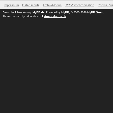
Impressum
Datenschutz
Archiv-Modus
RSS-Synchronisation
Cookie Zus
Deutsche Übersetzung:
MyBB.de
, Powered by
MyBB
, © 2002-2026
MyBB Group
.
Theme created by erklaerbaer of
stromerforum.ch