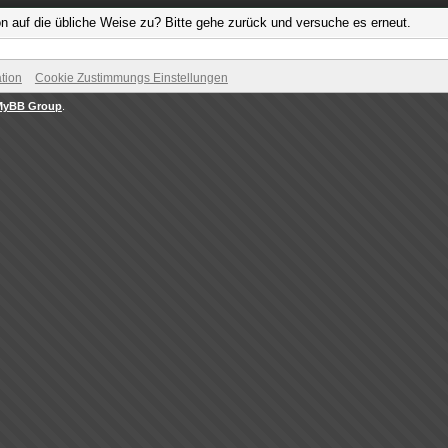
on auf die übliche Weise zu? Bitte gehe zurück und versuche es erneut.
tion
Cookie Zustimmungs Einstellungen
MyBB Group
.