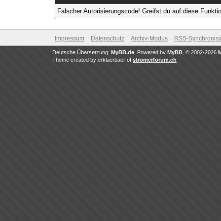
Falscher Autorisierungscode! Greifst du auf diese Funkti
Impressum
Datenschutz
Archiv-Modus
RSS-Synchronisa
Deutsche Übersetzung:
MyBB.de
, Powered by
MyBB
, © 2002-2026
Theme created by erklaerbaer of
stromerforum.ch