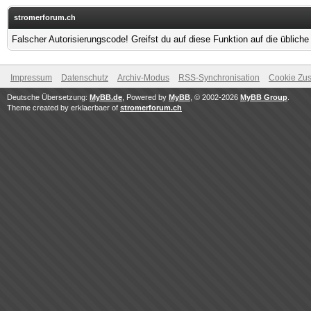
stromerforum.ch
Falscher Autorisierungscode! Greifst du auf diese Funktion auf die üblich
Impressum
Datenschutz
Archiv-Modus
RSS-Synchronisation
Cookie Zus
Deutsche Übersetzung:
MyBB.de
, Powered by
MyBB
, © 2002-2026
MyBB Group
.
Theme created by erklaerbaer of
stromerforum.ch