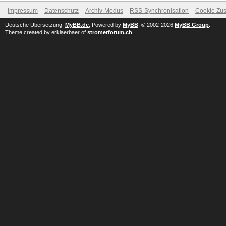
Impressum
Datenschutz
Archiv-Modus
RSS-Synchronisation
Cookie Zus
Deutsche Übersetzung:
MyBB.de
, Powered by
MyBB
, © 2002-2026
MyBB Group
.
Theme created by erklaerbaer of
stromerforum.ch