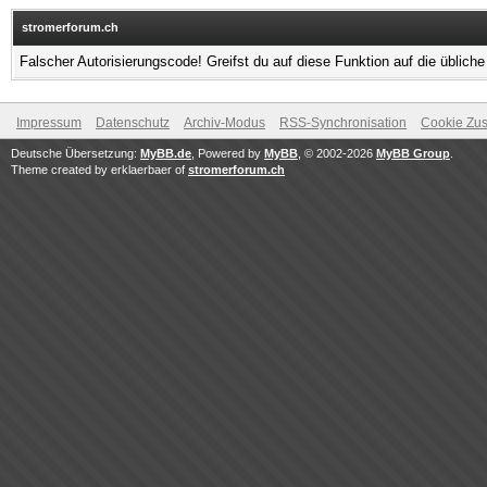
stromerforum.ch
Falscher Autorisierungscode! Greifst du auf diese Funktion auf die üblic
Impressum
Datenschutz
Archiv-Modus
RSS-Synchronisation
Cookie Zus
Deutsche Übersetzung:
MyBB.de
, Powered by
MyBB
, © 2002-2026
MyBB Group
.
Theme created by erklaerbaer of
stromerforum.ch