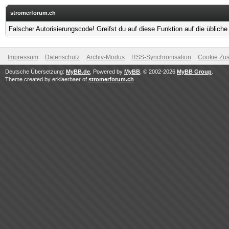
stromerforum.ch
Falscher Autorisierungscode! Greifst du auf diese Funktion auf die üblich
Impressum
Datenschutz
Archiv-Modus
RSS-Synchronisation
Cookie Zus
Deutsche Übersetzung:
MyBB.de
, Powered by
MyBB
, © 2002-2026
MyBB Group
.
Theme created by erklaerbaer of
stromerforum.ch