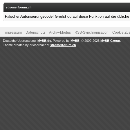
stromerforum.ch
Falscher Autorisierungscode! Greifst du auf diese Funktion auf die üblich
Impressum
Datenschutz
Archiv-Modus
RSS-Synchronisation
Cookie Zus
Deutsche Übersetzung:
MyBB.de
, Powered by
MyBB
, © 2002-2026
MyBB Group
.
Theme created by erklaerbaer of
stromerforum.ch